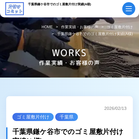
千葉県鎌ケ谷市でのゴミ屋敷片付け実績(A様)
HOME
作業実績・お客様の声
ゴミ屋敷片付け
千葉県鎌ケ谷市でのゴミ屋敷片付け実績(A様)
初めての方へ
ご依頼の流れ
WORKS
会社概要・
料金表
スタッフ紹介
作業実績・お客様の声
採用情報
よくあるご質問
作業実績・
お知らせ
お客様の声
お役立ちコラム
2026/02/13
ゴミ屋敷片付け
千葉県
サービス案内
千葉県鎌ケ谷市でのゴミ屋敷片付け