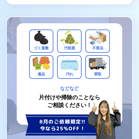
ゴミ屋敷
汚部屋
不要品
遺品
汚れ
買取
などなど
片付けや掃除のことなら
ご相談ください！
8月のご依頼限定!!
今なら25%OFF！