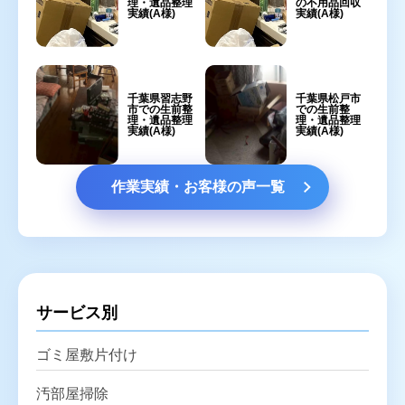
理・遺品整理
の不用品回収
実績(A様)
実績(A様)
千葉県習志野
千葉県松戸市
市での生前整
での生前整
理・遺品整理
理・遺品整理
実績(A様)
実績(A様)
作業実績・お客様の声一覧
サービス別
ゴミ屋敷片付け
汚部屋掃除