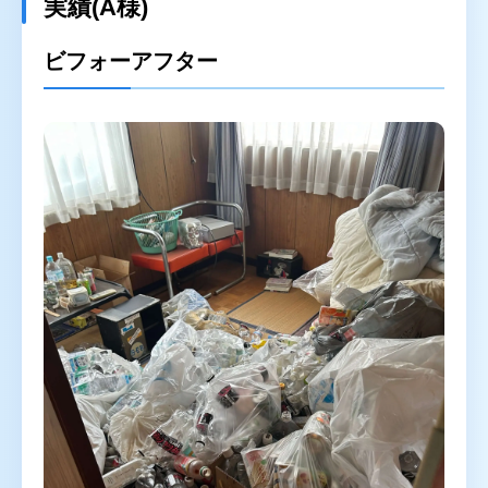
実績(A様)
ゴミ屋敷片付け
汚部屋掃除
ビフォーアフター
不用品回収
生前整理・遺品整理
ハウスクリーニング
買取
対応エリア
東京都
千葉県
埼玉県
神奈川県
茨城県
プライバシーポリシー
キャンセルポリシー