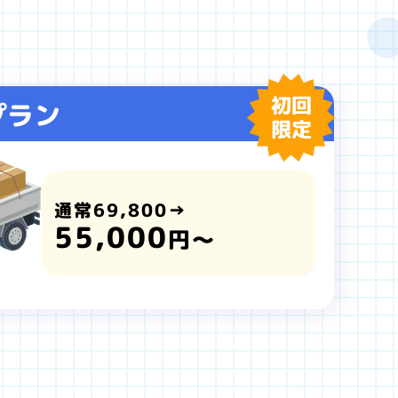
初回
プラン
限定
通常69,800→
55,000
円～