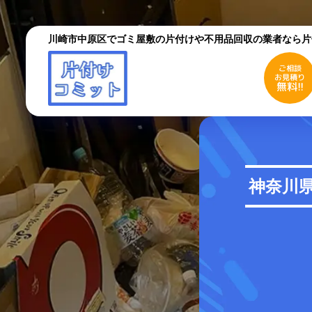
川崎市中原区でゴミ屋敷の片付けや不用品回収の業者なら片
ご相談
お見積り
無料!!
ご相談
お見積り
無料!!
初めての方へ
ご依
神奈川
採用情報
よく
お役立ちコラム