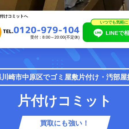
いつでも気軽に
0120-979-104
付けコミットへ
TEL.
LINEで相
いつでも気軽に
0120-979-104
受付：8:00～20:00(不定休)
TEL.
LINEで
受付：8:00～20:00(不定休)
頼の流れ
料金表
県川崎市中原区で
ゴミ屋敷片付け・汚部屋
あるご質問
お知らせ
片付けコミット
買取にも強い！