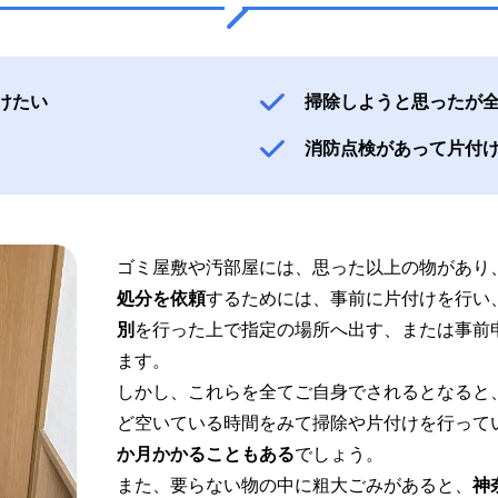
けたい
掃除しようと思ったが
消防点検があって片付
ゴミ屋敷や汚部屋には、思った以上の物があり
処分を依頼
するためには、事前に片付けを行い
別
を行った上で指定の場所へ出す、または事前
ます。
しかし、これらを全てご自身でされるとなると
ど空いている時間をみて掃除や片付けを行って
か月かかることもある
でしょう。
また、要らない物の中に粗大ごみがあると、
神