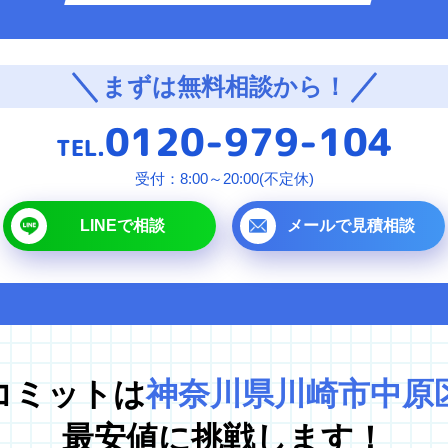
対応エリア
まずは無料相談から！
東京都
0120-979-104
千葉県
TEL.
埼玉県
受付：8:00～20:00(不定休)
神奈川県
LINEで相談
メールで見積相談
茨城県
プラ
コミットは
神奈川県川崎市中原
最安値に挑戦します！