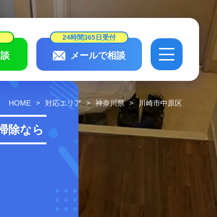
24時間365日受付
談
メールで相談
24時間365日受付
相談
メールで相談
HOME
対応エリア
神奈川県
川崎市中原区
会社概要・
スタッフ紹介
掃除なら
作業実績・
お客様の声