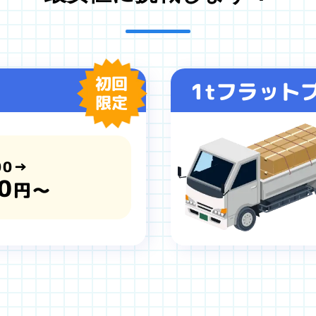
初回
1tフラット
限定
00→
0
円～