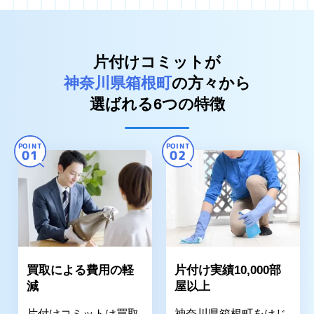
片付けコミットが
神奈川県箱根町
の方々から
選ばれる6つの特徴
POINT
POINT
01
02
買取による費用の軽
片付け実績10,000部
減
屋以上
片付けコミットは買取
神奈川県箱根町をはじ