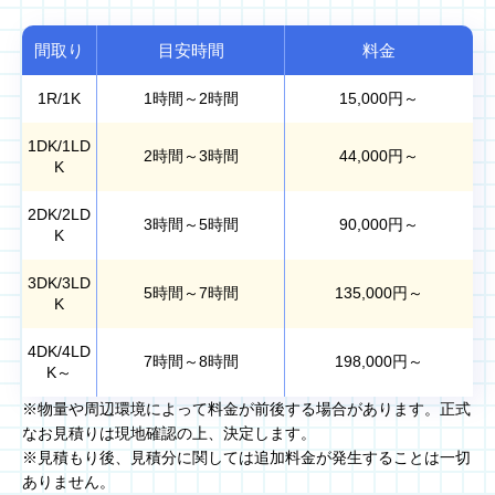
間取り
目安時間
料金
1R/1K
1時間～2時間
15,000
円～
1DK/1LD
2時間～3時間
44,000
円～
K
2DK/2LD
3時間～5時間
90,000
円～
K
3DK/3LD
5時間～7時間
135,000
円～
K
4DK/4LD
7時間～8時間
198,000
円～
K～
※物量や周辺環境によって料金が前後する場合があります。正式
なお見積りは現地確認の上、決定します。
※見積もり後、見積分に関しては追加料金が発生することは一切
ありません。