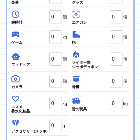
楽器
グッズ
個
個
腕時計
エアガン
kg
個
ゲーム
鞄
個
個
ライター類
フィギュア
ジッポデュポン
個
個
カメラ
骨董
kg
kg
コスメ
昔の玩具
香水化粧品
g
アクセサリー
(メッキ)