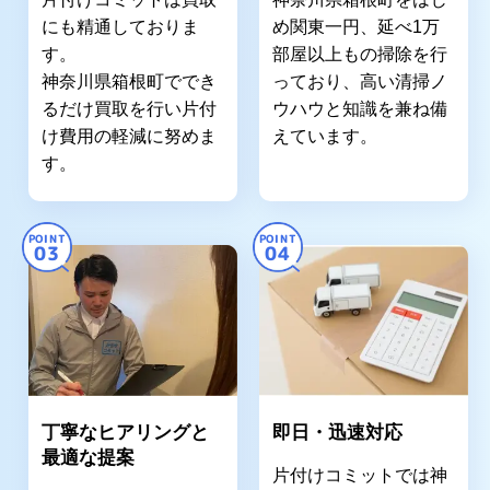
にも精通しておりま
め関東一円、延べ1万
す。
部屋以上もの掃除を行
神奈川県箱根町ででき
っており、高い清掃ノ
るだけ買取を行い片付
ウハウと知識を兼ね備
け費用の軽減に努めま
えています。
す。
POINT
POINT
03
04
丁寧なヒアリングと
即日・迅速対応
最適な提案
片付けコミットでは神