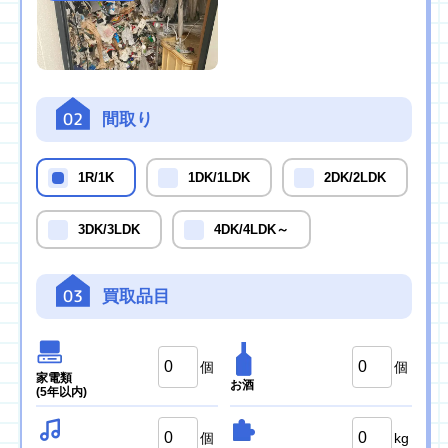
02
間取り
1R/1K
1DK/1LDK
2DK/2LDK
3DK/3LDK
4DK/4LDK～
03
買取品目
個
個
家電類
お酒
(5年以内)
個
kg