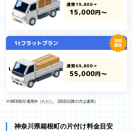
通常19,800→
15,000
円～
初回
1tフラットプラン
限定
通常69,800→
55,000
円～
※WEB割引適用外（ただし、2回目以降の方は適用）
神奈川県箱根町の片付け料金目安