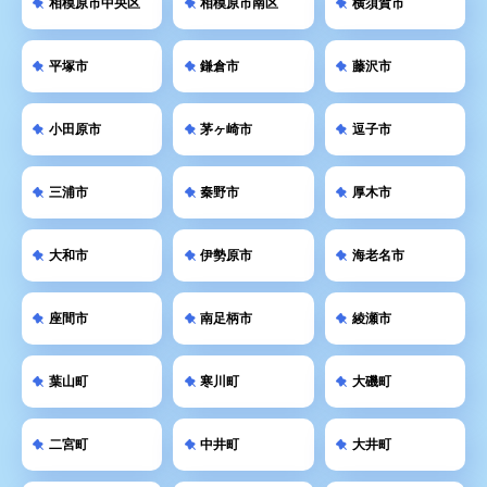
相模原市中央区
相模原市南区
横須賀市
平塚市
鎌倉市
藤沢市
小田原市
茅ヶ崎市
逗子市
三浦市
秦野市
厚木市
大和市
伊勢原市
海老名市
座間市
南足柄市
綾瀬市
葉山町
寒川町
大磯町
二宮町
中井町
大井町