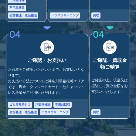
汚部屋掃除
不用品回収
ハウスクリーニング
買取
生前整理・遺品整理
04
04
ご確認・お支払い
ご確認・買取金
額ご精算
お部屋をご確認いただいた上で、お支払いとな
ります。
ご確認の上、現金又は
お支払い方法については神奈川県箱根町エリア
振込にて買取金額をお
では、現金・クレジットカード・他キャッシュ
支払いいたします。
レス決済がご利用いただけます。
ゴミ屋敷片付け
汚部屋掃除
不用品回収
買取
生前整理・遺品整理
ハウスクリーニング