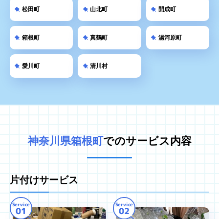
松田町
山北町
開成町
箱根町
真鶴町
湯河原町
愛川町
清川村
神奈川県箱根町
でのサービス内容
片付けサービス
Service
Service
01
02