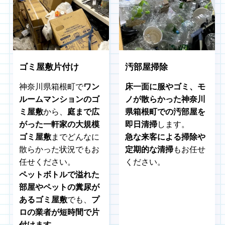
ゴミ屋敷片付け
汚部屋掃除
神奈川県箱根町で
ワン
床一面に服やゴミ、モ
ルームマンションのゴ
ノが散らかった神奈川
ミ屋敷
から、
庭まで広
県箱根町での汚部屋を
がった一軒家の大規模
即日清掃
します。
ゴミ屋敷
までどんなに
急な来客による掃除や
散らかった状況でもお
定期的な清掃
もお任せ
任せください。
ください。
ペットボトルで溢れた
部屋やペットの糞尿が
あるゴミ屋敷
でも、
プ
ロの業者が短時間で片
付けます
。