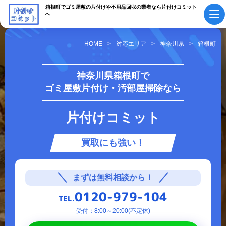
箱根町でゴミ屋敷の片付けや不用品回収の業者なら片付けコミット
へ
HOME
対応エリア
神奈川県
箱根町
初めての方へ
ご依頼の流れ
神奈川県箱根町で
ゴミ屋敷片付け・汚部屋掃除なら
会社概要・
料金表
スタッフ紹介
片付けコミット
採用情報
よくあるご質問
買取にも強い！
作業実績・
お知らせ
お客様の声
お役立ちコラム
まずは無料相談から！
0120-979-104
TEL.
サービス案内
受付：8:00～20:00(不定休)