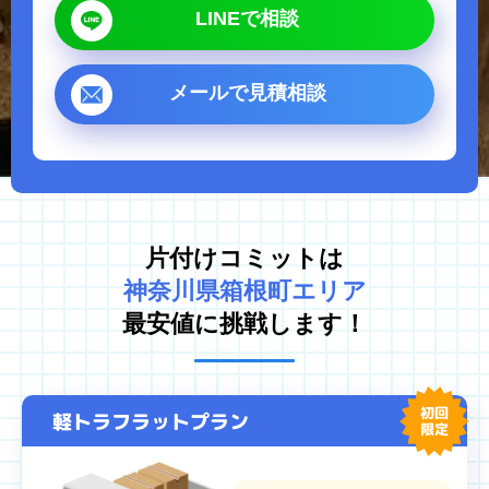
LINEで相談
ゴミ屋敷片付け
汚部屋掃除
不用品回収
生前整理・遺品整理
メールで見積相談
ハウスクリーニング
買取
対応エリア
東京都
千葉県
片付けコミットは
埼玉県
神奈川県
神奈川県箱根町エリア
茨城県
最安値に挑戦します！
プライバシーポリシー
キャンセルポリシー
初回
軽トラフラットプラン
限定