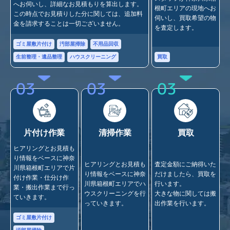
へお伺いし、詳細なお見積もりを算出します。
根町エリアの現地へお
この時点でお見積りした分に関しては、追加料
伺いし、買取希望の物
金を請求することは一切ございません。
を査定します。
ゴミ屋敷片付け
汚部屋掃除
不用品回収
買取
生前整理・遺品整理
ハウスクリーニング
03
03
03
片付け作業
清掃作業
買取
ヒアリングとお見積も
り情報をベースに神奈
ヒアリングとお見積も
査定金額にご納得いた
川県箱根町エリアで片
り情報をベースに神奈
だけましたら、買取を
付け作業・仕分け作
川県箱根町エリアでハ
行います。
業・搬出作業まで行っ
ウスクリーニングを行
大きな物に関しては搬
ていきます。
っていきます。
出作業を行います。
ゴミ屋敷片付け