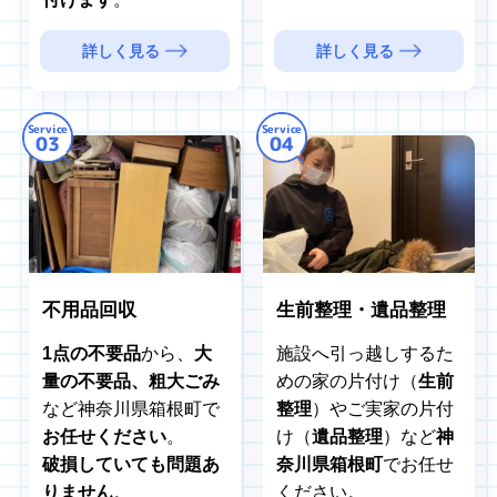
詳しく見る
詳しく見る
Service
Service
03
04
不用品回収
生前整理・遺品整理
1点の不要品
から、
大
施設へ引っ越しするた
量の不要品、粗大ごみ
めの家の片付け（
生前
など神奈川県箱根町で
整理
）やご実家の片付
お任せください
。
け（
遺品整理
）など
神
破損していても問題あ
奈川県箱根町
でお任せ
りません
。
ください。