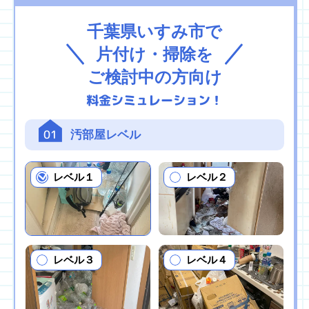
千葉県いすみ市で
片付け・掃除を
ご検討中の方向け
料金シミュレーション！
01
汚部屋レベル
レベル１
レベル２
レベル３
レベル４