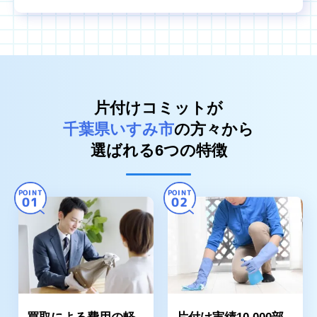
片付けコミットが
千葉県いすみ市
の方々から
選ばれる6つの特徴
POINT
POINT
01
02