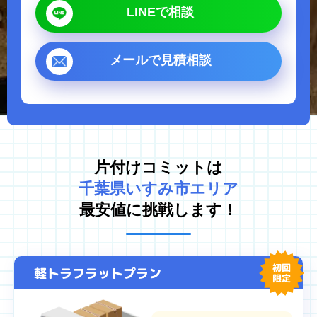
LINEで相談
ゴミ屋敷片付け
汚部屋掃除
不用品回収
生前整理・遺品整理
メールで見積相談
ハウスクリーニング
買取
対応エリア
東京都
千葉県
片付けコミットは
埼玉県
神奈川県
千葉県いすみ市エリア
茨城県
最安値に挑戦します！
プライバシーポリシー
キャンセルポリシー
初回
軽トラフラットプラン
限定