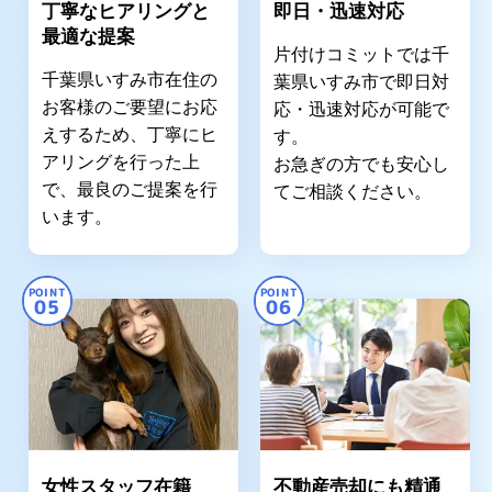
丁寧なヒアリングと
即日・迅速対応
最適な提案
片付けコミットでは千
千葉県いすみ市在住の
葉県いすみ市で即日対
お客様のご要望にお応
応・迅速対応が可能で
えするため、丁寧にヒ
す。
アリングを行った上
お急ぎの方でも安心し
で、最良のご提案を行
てご相談ください。
います。
POINT
POINT
05
06
女性スタッフ在籍
不動産売却にも精通