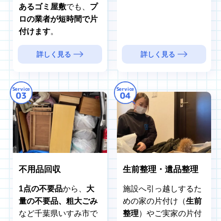
あるゴミ屋敷
でも、
プ
ロの業者が短時間で片
付けます
。
詳しく見る
詳しく見る
Service
Service
03
04
不用品回収
生前整理・遺品整理
1点の不要品
から、
大
施設へ引っ越しするた
量の不要品、粗大ごみ
めの家の片付け（
生前
など千葉県いすみ市で
整理
）やご実家の片付