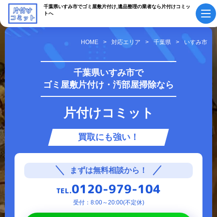
千葉県いすみ市でゴミ屋敷片付け,遺品整理の業者なら片付けコミッ
トへ
HOME
対応エリア
千葉県
いすみ市
初めての方へ
ご依頼の流れ
千葉県いすみ市で
ゴミ屋敷片付け・汚部屋掃除なら
会社概要・
料金表
スタッフ紹介
片付けコミット
採用情報
よくあるご質問
買取にも強い！
作業実績・
お知らせ
お客様の声
お役立ちコラム
まずは無料相談から！
0120-979-104
TEL.
サービス案内
受付：8:00～20:00(不定休)