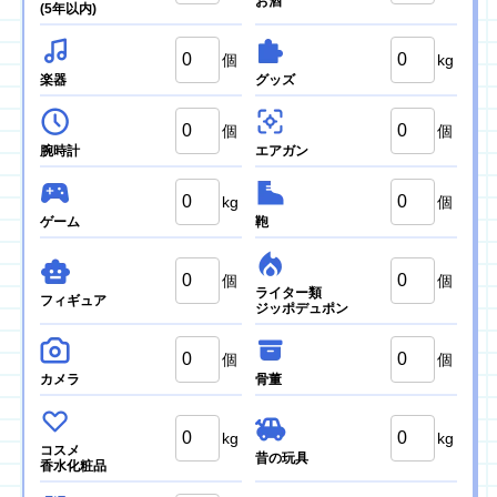
お酒
(5年以内)
個
kg
楽器
グッズ
個
個
腕時計
エアガン
kg
個
ゲーム
鞄
個
個
ライター類
フィギュア
ジッポデュポン
個
個
カメラ
骨董
kg
kg
コスメ
昔の玩具
香水化粧品