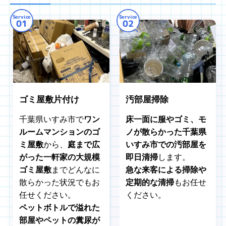
Service
Service
01
02
ゴミ屋敷片付け
汚部屋掃除
千葉県いすみ市で
ワン
床一面に服やゴミ、モ
ルームマンションのゴ
ノが散らかった千葉県
ミ屋敷
から、
庭まで広
いすみ市での汚部屋を
がった一軒家の大規模
即日清掃
します。
ゴミ屋敷
までどんなに
急な来客による掃除や
散らかった状況でもお
定期的な清掃
もお任せ
任せください。
ください。
ペットボトルで溢れた
部屋やペットの糞尿が