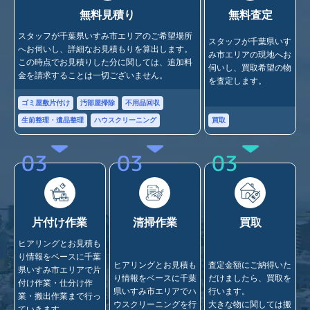
無料見積り
無料査定
スタッフが千葉県いすみ市エリアのご希望場所
スタッフが千葉県いす
へお伺いし、詳細なお見積もりを算出します。
み市エリアの現地へお
この時点でお見積りした分に関しては、追加料
伺いし、買取希望の物
金を請求することは一切ございません。
を査定します。
ゴミ屋敷片付け
汚部屋掃除
不用品回収
買取
生前整理・遺品整理
ハウスクリーニング
03
03
03
片付け作業
清掃作業
買取
ヒアリングとお見積も
り情報をベースに千葉
ヒアリングとお見積も
査定金額にご納得いた
県いすみ市エリアで片
り情報をベースに千葉
だけましたら、買取を
付け作業・仕分け作
県いすみ市エリアでハ
行います。
業・搬出作業まで行っ
ウスクリーニングを行
大きな物に関しては搬
ていきます。