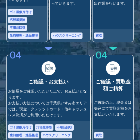
っていきます。
出作業を行います。
ゴミ屋敷片付け
汚部屋掃除
不用品回収
ハウスクリーニング
買取
生前整理・遺品整理
04
04
ご確認・お支払い
ご確認・買取金
額ご精算
お部屋をご確認いただいた上で、お支払いとな
ります。
ご確認の上、現金又は
お支払い方法については千葉県いすみ市エリア
振込にて買取金額をお
では、現金・クレジットカード・他キャッシュ
支払いいたします。
レス決済がご利用いただけます。
ゴミ屋敷片付け
汚部屋掃除
不用品回収
買取
生前整理・遺品整理
ハウスクリーニング