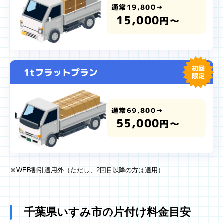
通常19,800→
15,000
円～
初回
1tフラットプラン
限定
通常69,800→
55,000
円～
※WEB割引適用外（ただし、2回目以降の方は適用）
千葉県いすみ市の片付け料金目安