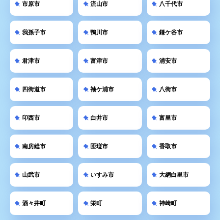
市原市
流山市
八千代市
我孫子市
鴨川市
鎌ケ谷市
君津市
富津市
浦安市
四街道市
袖ケ浦市
八街市
印西市
白井市
富里市
南房総市
匝瑳市
香取市
山武市
いすみ市
大網白里市
酒々井町
栄町
神崎町