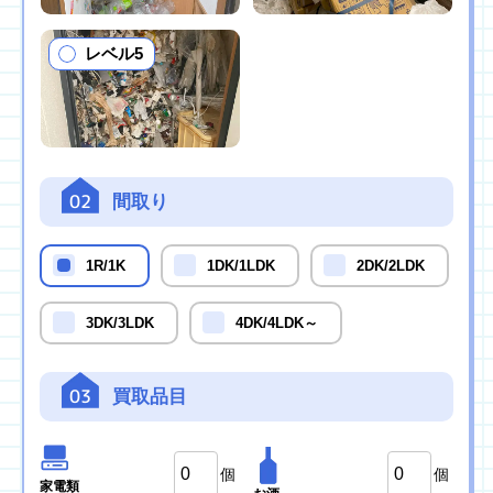
レベル5
02
間取り
1R/1K
1DK/1LDK
2DK/2LDK
3DK/3LDK
4DK/4LDK～
03
買取品目
個
個
家電類