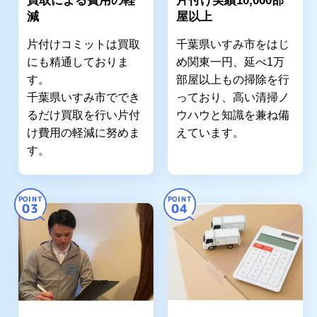
買取による費用の軽
片付け実績10,000部
減
屋以上
片付けコミットは買取
千葉県いすみ市をはじ
にも精通しておりま
め関東一円、延べ1万
す。
部屋以上もの掃除を行
千葉県いすみ市ででき
っており、高い清掃ノ
るだけ買取を行い片付
ウハウと知識を兼ね備
け費用の軽減に努めま
えています。
す。
POINT
POINT
03
04