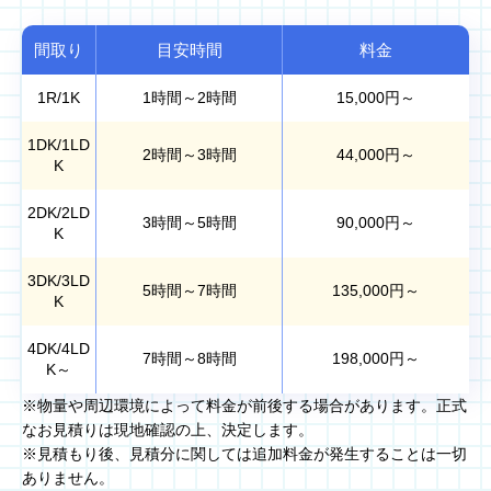
間取り
目安時間
料金
1R/1K
1時間～2時間
15,000
円～
1DK/1LD
2時間～3時間
44,000
円～
K
2DK/2LD
3時間～5時間
90,000
円～
K
3DK/3LD
5時間～7時間
135,000
円～
K
4DK/4LD
7時間～8時間
198,000
円～
K～
※物量や周辺環境によって料金が前後する場合があります。正式
なお見積りは現地確認の上、決定します。
※見積もり後、見積分に関しては追加料金が発生することは一切
ありません。