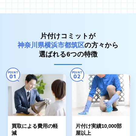
片付けコミットが
神奈川県横浜市都筑区
の方々から
選ばれる6つの特徴
POINT
POINT
01
02
買取による費用の軽
片付け実績10,000部
減
屋以上