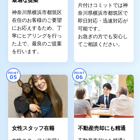
最適な提案
片付けコミットでは神
神奈川県横浜市都筑区
奈川県横浜市都筑区で
在住のお客様のご要望
即日対応・迅速対応が
にお応えするため、丁
可能です。
寧にヒアリングを行っ
お急ぎの方でも安心し
た上で、最良のご提案
てご相談ください。
を行います。
POINT
POINT
05
06
女性スタッフ在籍
不動産売却にも精通