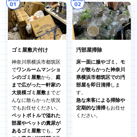
Service
Service
01
02
ゴミ屋敷片付け
汚部屋掃除
神奈川県横浜市都筑区
床一面に服やゴミ、モ
で
ワンルームマンショ
ノが散らかった神奈川
ンのゴミ屋敷
から、
庭
県横浜市都筑区での汚
まで広がった一軒家の
部屋を即日清掃
しま
大規模ゴミ屋敷
までど
す。
んなに散らかった状況
急な来客による掃除や
でもお任せください。
定期的な清掃
もお任せ
ペットボトルで溢れた
ください。
部屋やペットの糞尿が
あるゴミ屋敷
でも、
プ