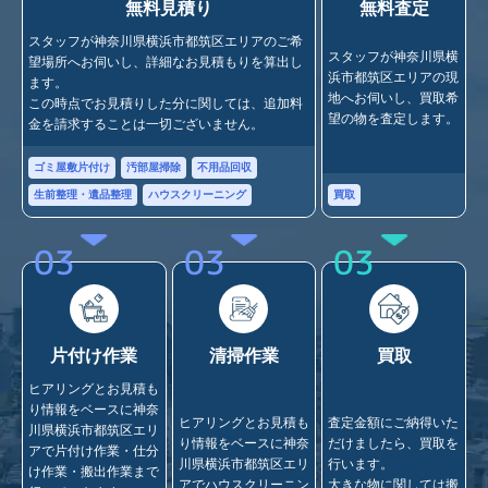
無料見積り
無料査定
スタッフが神奈川県横浜市都筑区エリアのご希
スタッフが神奈川県横
望場所へお伺いし、詳細なお見積もりを算出し
浜市都筑区エリアの現
ます。
地へお伺いし、買取希
この時点でお見積りした分に関しては、追加料
望の物を査定します。
金を請求することは一切ございません。
ゴミ屋敷片付け
汚部屋掃除
不用品回収
買取
生前整理・遺品整理
ハウスクリーニング
03
03
03
片付け作業
清掃作業
買取
ヒアリングとお見積も
り情報をベースに神奈
ヒアリングとお見積も
査定金額にご納得いた
川県横浜市都筑区エリ
り情報をベースに神奈
だけましたら、買取を
アで片付け作業・仕分
川県横浜市都筑区エリ
行います。
け作業・搬出作業まで
アでハウスクリーニン
大きな物に関しては搬