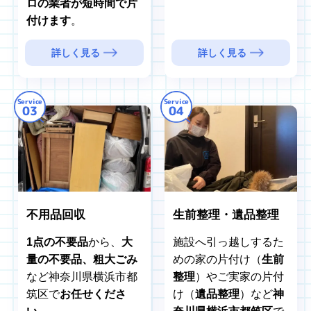
ロの業者が短時間で片
付けます
。
詳しく見る
詳しく見る
Service
Service
03
04
不用品回収
生前整理・遺品整理
1点の不要品
から、
大
施設へ引っ越しするた
量の不要品、粗大ごみ
めの家の片付け（
生前
など神奈川県横浜市都
整理
）やご実家の片付
筑区で
お任せくださ
け（
遺品整理
）など
神