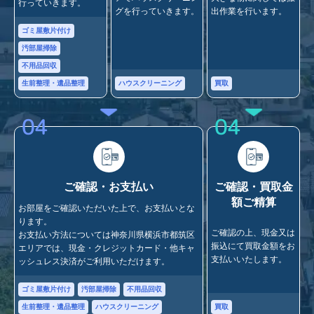
行っていきます。
グを行っていきます。
出作業を行います。
ゴミ屋敷片付け
汚部屋掃除
不用品回収
ハウスクリーニング
買取
生前整理・遺品整理
04
04
ご確認・お支払い
ご確認・買取金
額ご精算
お部屋をご確認いただいた上で、お支払いとな
ります。
ご確認の上、現金又は
お支払い方法については神奈川県横浜市都筑区
振込にて買取金額をお
エリアでは、現金・クレジットカード・他キャ
支払いいたします。
ッシュレス決済がご利用いただけます。
ゴミ屋敷片付け
汚部屋掃除
不用品回収
買取
生前整理・遺品整理
ハウスクリーニング