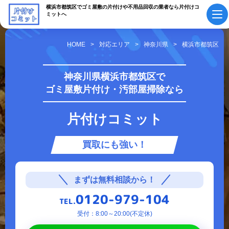
横浜市都筑区でゴミ屋敷の片付けや不用品回収の業者なら片付けコ
ミットへ
HOME
対応エリア
神奈川県
横浜市都筑区
初めての方へ
ご依頼の流れ
神奈川県横浜市都筑区で
ゴミ屋敷片付け・汚部屋掃除なら
会社概要・
料金表
スタッフ紹介
片付けコミット
採用情報
よくあるご質問
買取にも強い！
作業実績・
お知らせ
お客様の声
お役立ちコラム
まずは無料相談から！
0120-979-104
TEL.
サービス案内
受付：8:00～20:00(不定休)