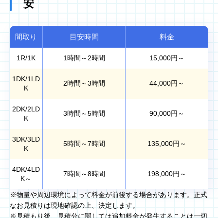
安
間取り
目安時間
料金
1R/1K
1時間～2時間
15,000
円～
1DK/1LD
2時間～3時間
44,000
円～
K
2DK/2LD
3時間～5時間
90,000
円～
K
3DK/3LD
5時間～7時間
135,000
円～
K
4DK/4LD
7時間～8時間
198,000
円～
K～
※物量や周辺環境によって料金が前後する場合があります。正式
なお見積りは現地確認の上、決定します。
※見積もり後、見積分に関しては追加料金が発生することは一切