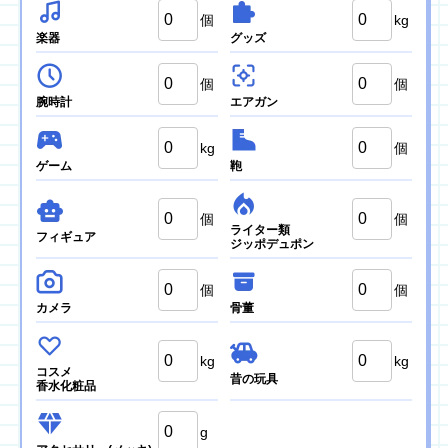
個
kg
楽器
グッズ
個
個
腕時計
エアガン
kg
個
ゲーム
鞄
個
個
ライター類
フィギュア
ジッポデュポン
個
個
カメラ
骨董
kg
kg
コスメ
昔の玩具
香水化粧品
g