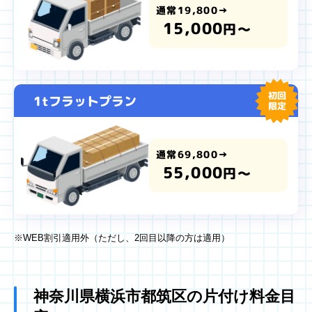
通常19,800→
15,000
円～
初回
1tフラットプラン
限定
通常69,800→
55,000
円～
※WEB割引適用外（ただし、2回目以降の方は適用）
神奈川県横浜市都筑区の片付け料金目