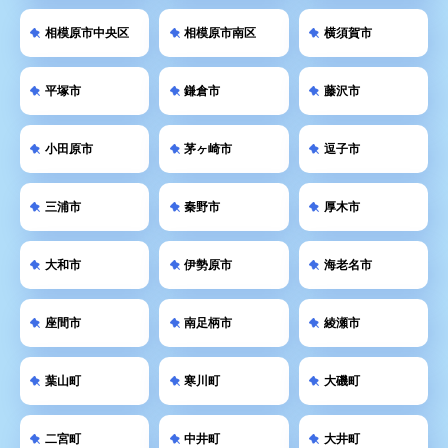
相模原市中央区
相模原市南区
横須賀市
平塚市
鎌倉市
藤沢市
小田原市
茅ヶ崎市
逗子市
三浦市
秦野市
厚木市
大和市
伊勢原市
海老名市
座間市
南足柄市
綾瀬市
葉山町
寒川町
大磯町
二宮町
中井町
大井町