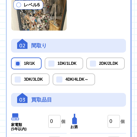
レベル5
02
間取り
1R/1K
1DK/1LDK
2DK/2LDK
3DK/3LDK
4DK/4LDK～
03
買取品目
個
個
家電類
お酒
(5年以内)