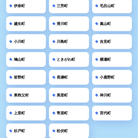
伊奈町
三芳町
毛呂山町
越生町
滑川町
嵐山町
小川町
川島町
吉見町
鳩山町
ときがわ町
横瀬町
皆野町
長瀞町
小鹿野町
東秩父村
美里町
神川町
上里町
寄居町
宮代町
杉戸町
松伏町