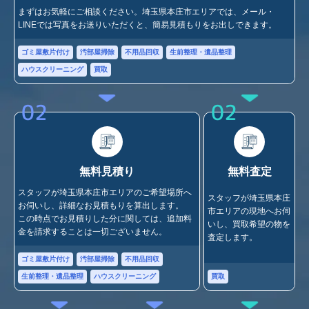
まずはお気軽にご相談ください。埼玉県本庄市エリアでは、メール・
LINEでは写真をお送りいただくと、簡易見積もりをお出しできます。
ゴミ屋敷片付け
汚部屋掃除
不用品回収
生前整理・遺品整理
ハウスクリーニング
買取
02
02
無料見積り
無料査定
スタッフが埼玉県本庄市エリアのご希望場所へ
スタッフが埼玉県本庄
お伺いし、詳細なお見積もりを算出します。
市エリアの現地へお伺
この時点でお見積りした分に関しては、追加料
いし、買取希望の物を
金を請求することは一切ございません。
査定します。
ゴミ屋敷片付け
汚部屋掃除
不用品回収
買取
生前整理・遺品整理
ハウスクリーニング