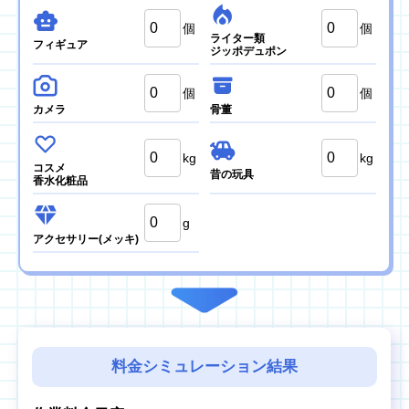
個
個
ライター類
フィギュア
ジッポデュポン
個
個
カメラ
骨董
kg
kg
コスメ
昔の玩具
香水化粧品
g
アクセサリー
(メッキ)
料金シミュレーション結果