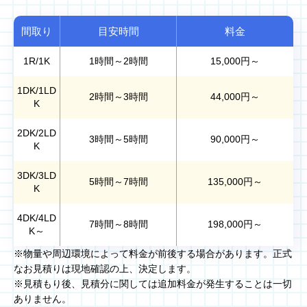
間取り
目安時間
料金
1R/1K
1時間～2時間
15,000
円～
1DK/1LD
2時間～3時間
44,000
円～
K
2DK/2LD
3時間～5時間
90,000
円～
K
3DK/3LD
5時間～7時間
135,000
円～
K
4DK/4LD
7時間～8時間
198,000
円～
K～
※物量や周辺環境によって料金が前後する場合があります。正式
なお見積りは現地確認の上、決定します。
※見積もり後、見積分に関しては追加料金が発生することは一切
ありません。