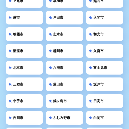
上尾市
草加市
越谷市
蕨市
戸田市
入間市
朝霞市
志木市
和光市
新座市
桶川市
久喜市
北本市
八潮市
富士見市
三郷市
蓮田市
坂戸市
幸手市
鶴ヶ島市
日高市
吉川市
ふじみ野市
白岡市