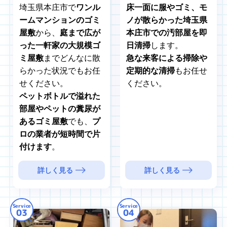
埼玉県本庄市で
ワンル
床一面に服やゴミ、モ
ームマンションのゴミ
ノが散らかった埼玉県
屋敷
から、
庭まで広が
本庄市での汚部屋を即
った一軒家の大規模ゴ
日清掃
します。
ミ屋敷
までどんなに散
急な来客による掃除や
らかった状況でもお任
定期的な清掃
もお任せ
せください。
ください。
ペットボトルで溢れた
部屋やペットの糞尿が
あるゴミ屋敷
でも、
プ
ロの業者が短時間で片
付けます
。
詳しく見る
詳しく見る
Service
Service
03
04