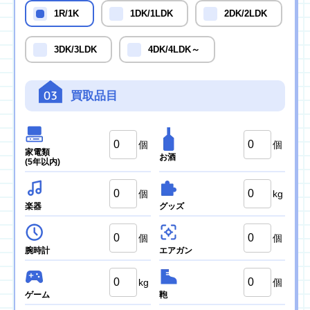
1R/1K
1DK/1LDK
2DK/2LDK
3DK/3LDK
4DK/4LDK～
03
買取品目
個
個
家電類
お酒
(5年以内)
個
kg
楽器
グッズ
個
個
腕時計
エアガン
kg
個
ゲーム
鞄