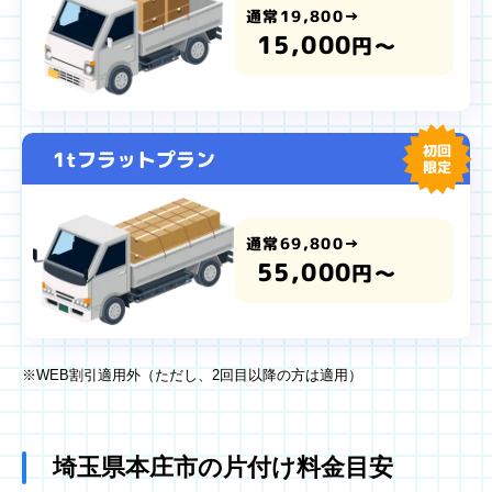
通常19,800→
15,000
円～
初回
1tフラットプラン
限定
通常69,800→
55,000
円～
※WEB割引適用外（ただし、2回目以降の方は適用）
埼玉県本庄市の片付け料金目安