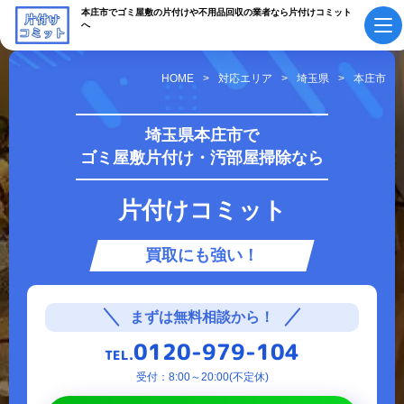
本庄市でゴミ屋敷の片付けや不用品回収の業者なら片付けコミット
へ
HOME
対応エリア
埼玉県
本庄市
初めての方へ
ご依頼の流れ
埼玉県本庄市で
ゴミ屋敷片付け・汚部屋掃除なら
会社概要・
料金表
スタッフ紹介
片付けコミット
採用情報
よくあるご質問
買取にも強い！
作業実績・
お知らせ
お客様の声
お役立ちコラム
まずは無料相談から！
0120-979-104
TEL.
サービス案内
受付：8:00～20:00(不定休)