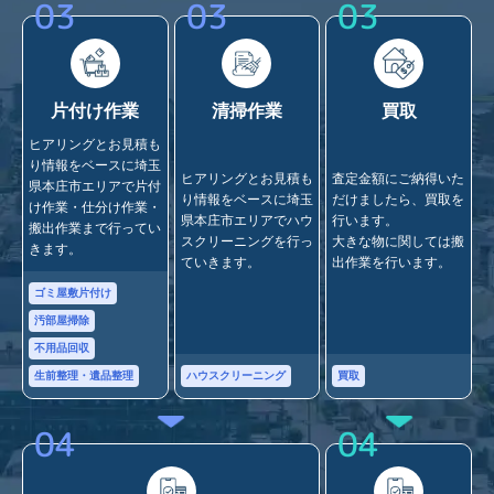
03
03
03
片付け作業
清掃作業
買取
ヒアリングとお見積も
り情報をベースに埼玉
ヒアリングとお見積も
査定金額にご納得いた
県本庄市エリアで片付
り情報をベースに埼玉
だけましたら、買取を
け作業・仕分け作業・
県本庄市エリアでハウ
行います。
搬出作業まで行ってい
スクリーニングを行っ
大きな物に関しては搬
きます。
ていきます。
出作業を行います。
ゴミ屋敷片付け
汚部屋掃除
不用品回収
ハウスクリーニング
買取
生前整理・遺品整理
04
04