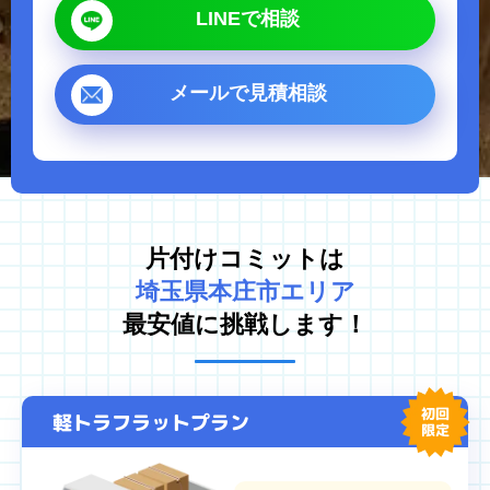
LINEで相談
ゴミ屋敷片付け
汚部屋掃除
不用品回収
生前整理・遺品整理
メールで見積相談
ハウスクリーニング
買取
対応エリア
東京都
千葉県
片付けコミットは
埼玉県
神奈川県
埼玉県本庄市エリア
茨城県
最安値に挑戦します！
プライバシーポリシー
キャンセルポリシー
初回
軽トラフラットプラン
限定