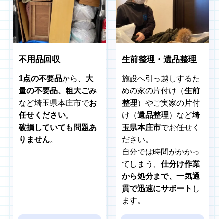
不用品回収
生前整理・遺品整理
1点の不要品
から、
大
施設へ引っ越しするた
量の不要品、粗大ごみ
めの家の片付け（
生前
など埼玉県本庄市で
お
整理
）やご実家の片付
任せください
。
け（
遺品整理
）など
埼
破損していても問題あ
玉県本庄市
でお任せく
りません
。
ださい。
自分では時間がかかっ
てしまう、
仕分け作業
から処分まで、一気通
貫で迅速にサポート
し
ます。