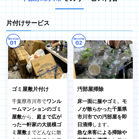
片付けサービス
Service
Service
01
02
ゴミ屋敷片付け
汚部屋掃除
千葉県市川市で
ワンル
床一面に服やゴミ、モ
ームマンションのゴミ
ノが散らかった千葉県
屋敷
から、
庭まで広が
市川市での汚部屋を即
った一軒家の大規模ゴ
日清掃
します。
ミ屋敷
までどんなに散
急な来客による掃除や