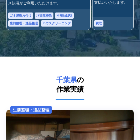
支払いいたします。
ス決済がご利用いただけます。
ゴミ屋敷片付け
汚部屋掃除
不用品回収
買取
生前整理・遺品整理
ハウスクリーニング
千葉県
の
作業実績
生前整理・遺品整理