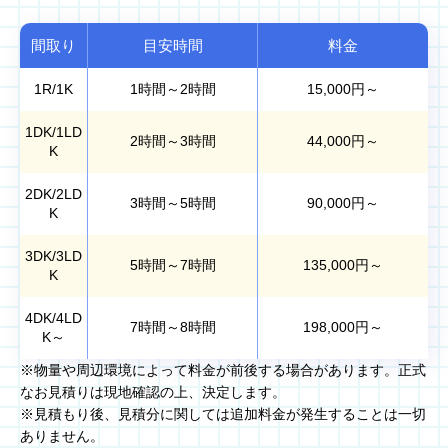
間取り
目安時間
料金
1R/1K
1時間～2時間
15,000
円～
1DK/1LD
2時間～3時間
44,000
円～
K
2DK/2LD
3時間～5時間
90,000
円～
K
3DK/3LD
5時間～7時間
135,000
円～
K
4DK/4LD
7時間～8時間
198,000
円～
K～
※物量や周辺環境によって料金が前後する場合があります。正式
なお見積りは現地確認の上、決定します。
※見積もり後、見積分に関しては追加料金が発生することは一切
ありません。