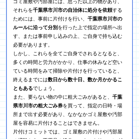
ゴミ屋敷や汚部屋には、思った以上の物があり、
それらを
千葉県市川市の自治体に処分を依頼
する
ためには、事前に片付けを行い、
千葉県市川市の
ルールに沿って分別
を行った上で指定の場所へ出
す、または事前申し込みの上、ご自身で持ち込む
必要があります。
しかし、これらを全てご自身でされるとなると、
多くの時間と労力がかかり、仕事の休みなど空い
ている時間をみて掃除や片付けを行っていると、
終えるまでには
数日から数十日、数か月かかるこ
ともある
でしょう。
また、要らない物の中に粗大ごみがあると、
千葉
県市川市の粗大ごみ券
を買って、指定の日時・場
所まで出す必要があり、なかなかゴミ屋敷や汚部
屋を容易に片付けることはできません。
片付けコミットでは、ゴミ屋敷の片付けや汚部屋