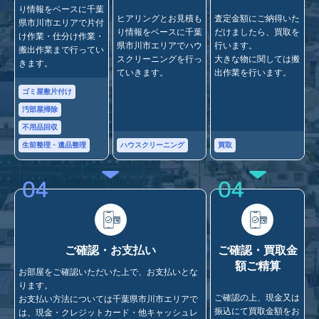
り情報をベースに千葉
ヒアリングとお見積も
査定金額にご納得いた
県市川市エリアで片付
り情報をベースに千葉
だけましたら、買取を
け作業・仕分け作業・
県市川市エリアでハウ
行います。
搬出作業まで行ってい
スクリーニングを行っ
大きな物に関しては搬
きます。
ていきます。
出作業を行います。
ゴミ屋敷片付け
汚部屋掃除
不用品回収
ハウスクリーニング
買取
生前整理・遺品整理
04
04
ご確認・お支払い
ご確認・買取金
額ご精算
お部屋をご確認いただいた上で、お支払いとな
ります。
ご確認の上、現金又は
お支払い方法については千葉県市川市エリアで
振込にて買取金額をお
は、現金・クレジットカード・他キャッシュレ