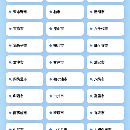
習志野市
柏市
勝浦市
市原市
流山市
八千代市
我孫子市
鴨川市
鎌ケ谷市
君津市
富津市
浦安市
四街道市
袖ケ浦市
八街市
印西市
白井市
富里市
南房総市
匝瑳市
香取市
山武市
いすみ市
大網白里市