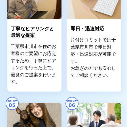
丁寧なヒアリングと
即日・迅速対応
最適な提案
片付けコミットでは千
千葉県市川市在住のお
葉県市川市で即日対
客様のご要望にお応え
応・迅速対応が可能で
するため、丁寧にヒア
す。
リングを行った上で、
お急ぎの方でも安心し
最良のご提案を行いま
てご相談ください。
す。
POINT
POINT
05
06