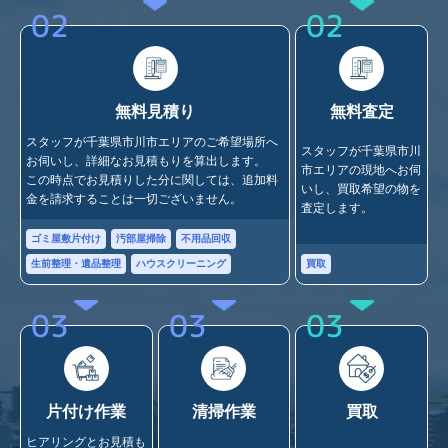
02
02
無料見積り
無料査定
スタッフが千葉県市川市エリアのご希望場所へ
スタッフが千葉県市川
お伺いし、詳細なお見積もりを算出します。
市エリアの現地へお伺
この時点でお見積りした分に関しては、追加料
いし、買取希望の物を
金を請求することは一切ございません。
査定します。
ゴミ屋敷片付け
汚部屋掃除
不用品回収
買取
生前整理・遺品整理
ハウスクリーニング
03
03
03
片付け作業
清掃作業
買取
ヒアリングとお見積も