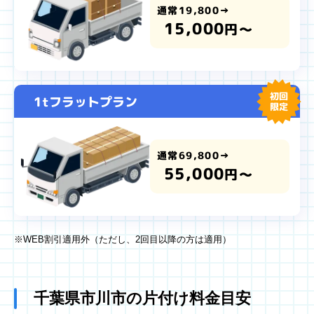
通常19,800→
15,000
円～
初回
1tフラットプラン
限定
通常69,800→
55,000
円～
※WEB割引適用外（ただし、2回目以降の方は適用）
千葉県市川市の片付け料金目安