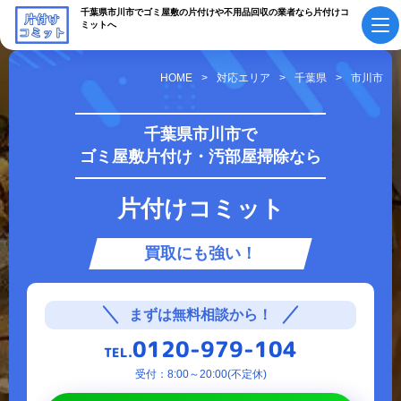
千葉県市川市でゴミ屋敷の片付けや不用品回収の業者なら片付けコ
ミットへ
HOME
対応エリア
千葉県
市川市
初めての方へ
ご依頼の流れ
千葉県市川市で
ゴミ屋敷片付け・汚部屋掃除なら
会社概要・
料金表
スタッフ紹介
片付けコミット
採用情報
よくあるご質問
買取にも強い！
作業実績・
お知らせ
お客様の声
お役立ちコラム
まずは無料相談から！
0120-979-104
TEL.
サービス案内
受付：8:00～20:00(不定休)