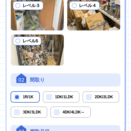
レベル３
レベル４
レベル5
02
間取り
1R/1K
1DK/1LDK
2DK/2LDK
3DK/3LDK
4DK/4LDK～