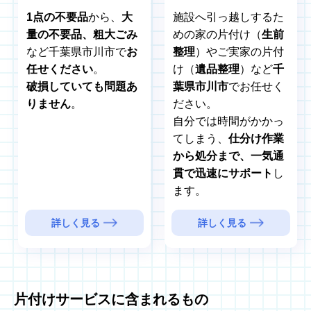
1点の不要品
から、
大
施設へ引っ越しするた
量の不要品、粗大ごみ
めの家の片付け（
生前
など千葉県市川市で
お
整理
）やご実家の片付
任せください
。
け（
遺品整理
）など
千
破損していても問題あ
葉県市川市
でお任せく
りません
。
ださい。
自分では時間がかかっ
てしまう、
仕分け作業
から処分まで、一気通
貫で迅速にサポート
し
ます。
詳しく見る
詳しく見る
片付けサービスに含まれるもの