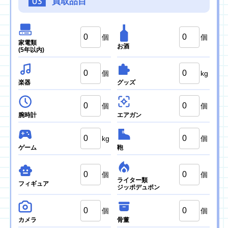
03
買取品目
個
個
家電類
お酒
(5年以内)
個
kg
楽器
グッズ
個
個
腕時計
エアガン
kg
個
ゲーム
鞄
個
個
ライター類
フィギュア
ジッポデュポン
個
個
カメラ
骨董