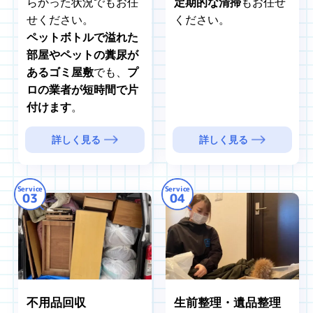
らかった状況でもお任
定期的な清掃
もお任せ
せください。
ください。
ペットボトルで溢れた
部屋やペットの糞尿が
あるゴミ屋敷
でも、
プ
ロの業者が短時間で片
付けます
。
詳しく見る
詳しく見る
Service
Service
03
04
不用品回収
生前整理・遺品整理