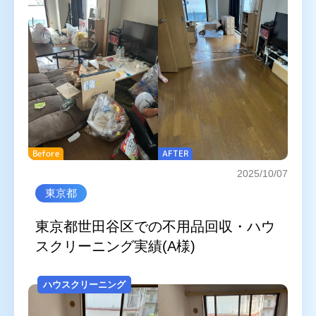
ゴミ屋敷片付け
汚部屋掃除
不用品回収
生前整理・遺品整理
ハウスクリーニング
買取
対応エリア
東京都
千葉県
Before
AFTER
2025/10/07
埼玉県
神奈川県
東京都
茨城県
東京都世田谷区での不用品回収・ハウ
スクリーニング実績(A様)
プライバシーポリシー
キャンセルポリシー
ハウスクリーニング