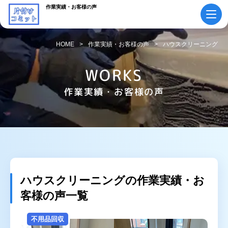
作業実績・お客様の声
HOME
作業実績・お客様の声
ハウスクリーニング
初めての方へ
ご依頼の流れ
WORKS
会社概要・
作業実績・お客様の声
料金表
スタッフ紹介
採用情報
よくあるご質問
作業実績・
お知らせ
お客様の声
お役立ちコラム
ハウスクリーニングの作業実績・お
客様の声一覧
サービス案内
不用品回収