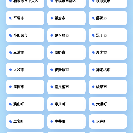
相模原市中央区
相模原市南区
横須賀市
平塚市
鎌倉市
藤沢市
小田原市
茅ヶ崎市
逗子市
三浦市
秦野市
厚木市
大和市
伊勢原市
海老名市
座間市
南足柄市
綾瀬市
葉山町
寒川町
大磯町
二宮町
中井町
大井町