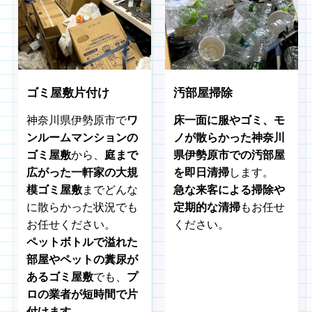
ゴミ屋敷片付け
汚部屋掃除
神奈川県伊勢原市で
ワ
床一面に服やゴミ、モ
ンルームマンションの
ノが散らかった神奈川
ゴミ屋敷
から、
庭まで
県伊勢原市での汚部屋
広がった一軒家の大規
を即日清掃
します。
模ゴミ屋敷
までどんな
急な来客による掃除や
に散らかった状況でも
定期的な清掃
もお任せ
お任せください。
ください。
ペットボトルで溢れた
部屋やペットの糞尿が
あるゴミ屋敷
でも、
プ
ロの業者が短時間で片
付けます
。