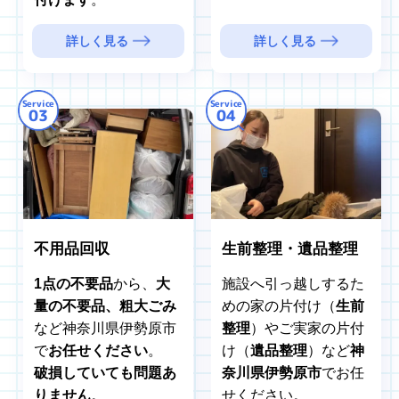
詳しく見る
詳しく見る
Service
Service
03
04
不用品回収
生前整理・遺品整理
1点の不要品
から、
大
施設へ引っ越しするた
量の不要品、粗大ごみ
めの家の片付け（
生前
など神奈川県伊勢原市
整理
）やご実家の片付
で
お任せください
。
け（
遺品整理
）など
神
破損していても問題あ
奈川県伊勢原市
でお任
りません
。
せください。