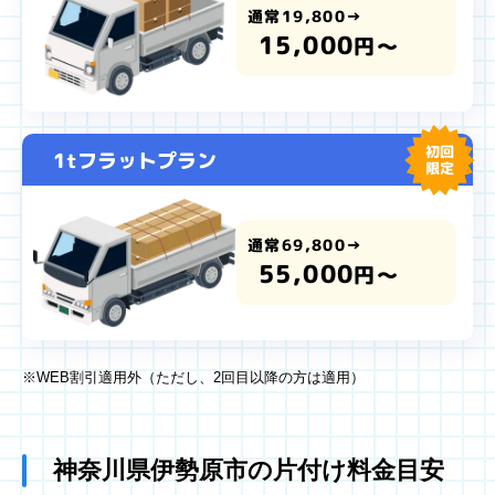
通常19,800→
15,000
円～
初回
1tフラットプラン
限定
通常69,800→
55,000
円～
※WEB割引適用外（ただし、2回目以降の方は適用）
神奈川県伊勢原市の片付け料金目安