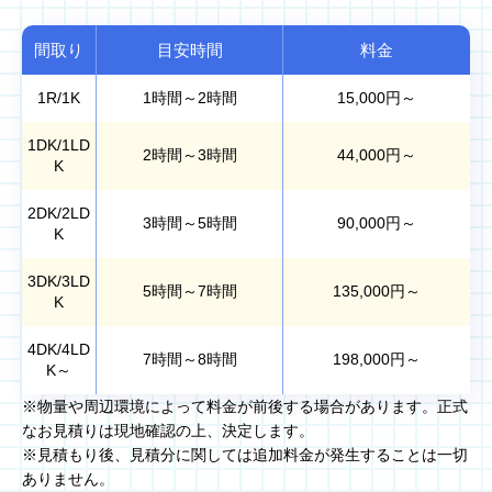
間取り
目安時間
料金
1R/1K
1時間～2時間
15,000
円～
1DK/1LD
2時間～3時間
44,000
円～
K
2DK/2LD
3時間～5時間
90,000
円～
K
3DK/3LD
5時間～7時間
135,000
円～
K
4DK/4LD
7時間～8時間
198,000
円～
K～
※物量や周辺環境によって料金が前後する場合があります。正式
なお見積りは現地確認の上、決定します。
※見積もり後、見積分に関しては追加料金が発生することは一切
ありません。