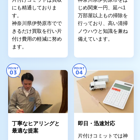
にも精通しておりま
じめ関東一円、延べ1
す。
万部屋以上もの掃除を
神奈川県伊勢原市でで
行っており、高い清掃
きるだけ買取を行い片
ノウハウと知識を兼ね
付け費用の軽減に努め
備えています。
ます。
POINT
POINT
03
04
丁寧なヒアリングと
即日・迅速対応
最適な提案
片付けコミットでは神