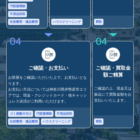
汚部屋掃除
不用品回収
ハウスクリーニング
買取
生前整理・遺品整理
04
04
ご確認・お支払い
ご確認・買取金
額ご精算
お部屋をご確認いただいた上で、お支払いとな
ります。
ご確認の上、現金又は
お支払い方法については神奈川県伊勢原市エリ
振込にて買取金額をお
アでは、現金・クレジットカード・他キャッシ
支払いいたします。
ュレス決済がご利用いただけます。
ゴミ屋敷片付け
汚部屋掃除
不用品回収
買取
生前整理・遺品整理
ハウスクリーニング