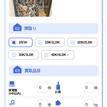
02
間取り
1R/1K
1DK/1LDK
2DK/2LDK
3DK/3LDK
4DK/4LDK～
03
買取品目
個
個
家電類
お酒
(5年以内)
個
kg