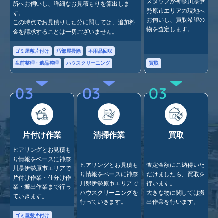
スタッフが神奈川県伊
所へお伺いし、詳細なお見積もりを算出しま
勢原市エリアの現地へ
す。
お伺いし、買取希望の
この時点でお見積りした分に関しては、追加料
物を査定します。
金を請求することは一切ございません。
ゴミ屋敷片付け
汚部屋掃除
不用品回収
買取
生前整理・遺品整理
ハウスクリーニング
03
03
03
片付け作業
清掃作業
買取
ヒアリングとお見積も
り情報をベースに神奈
ヒアリングとお見積も
査定金額にご納得いた
川県伊勢原市エリアで
り情報をベースに神奈
だけましたら、買取を
片付け作業・仕分け作
川県伊勢原市エリアで
行います。
業・搬出作業まで行っ
ハウスクリーニングを
大きな物に関しては搬
ていきます。
行っていきます。
出作業を行います。
ゴミ屋敷片付け