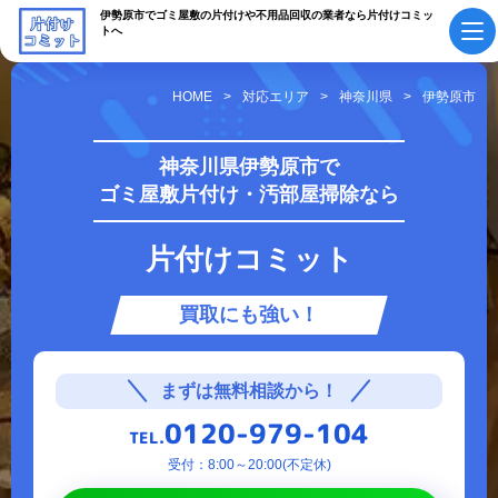
伊勢原市でゴミ屋敷の片付けや不用品回収の業者なら片付けコミッ
トへ
HOME
対応エリア
神奈川県
伊勢原市
初めての方へ
ご依頼の流れ
神奈川県伊勢原市で
ゴミ屋敷片付け・汚部屋掃除なら
会社概要・
料金表
スタッフ紹介
片付けコミット
採用情報
よくあるご質問
買取にも強い！
作業実績・
お知らせ
お客様の声
お役立ちコラム
まずは無料相談から！
0120-979-104
TEL.
サービス案内
受付：8:00～20:00(不定休)