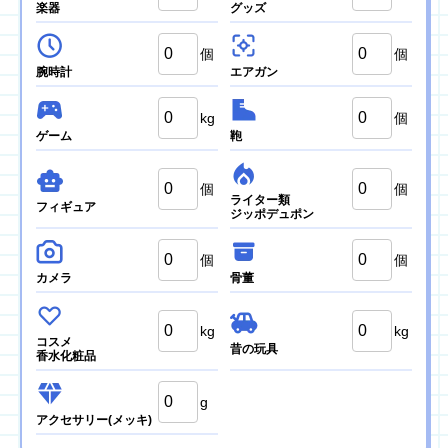
楽器
グッズ
個
個
腕時計
エアガン
kg
個
ゲーム
鞄
個
個
ライター類
フィギュア
ジッポデュポン
個
個
カメラ
骨董
kg
kg
コスメ
昔の玩具
香水化粧品
g
アクセサリー
(メッキ)