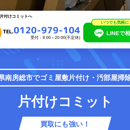
いつでも気軽に
0120-979-104
片付けコミットへ
TEL.
LINEで相
いつでも気軽に
0120-979-104
受付：8:00～20:00(不定休)
TEL.
LINEで
受付：8:00～20:00(不定休)
頼の流れ
料金表
県南房総市で
ゴミ屋敷片付け・汚部屋掃
あるご質問
お知らせ
片付けコミット
買取にも強い！