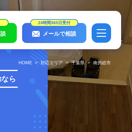
24時間365日受付
談
メールで相談
24時間365日受付
相談
メールで相談
HOME
対応エリア
千葉県
南房総市
会社概要・
スタッフ紹介
除なら
作業実績・
お客様の声