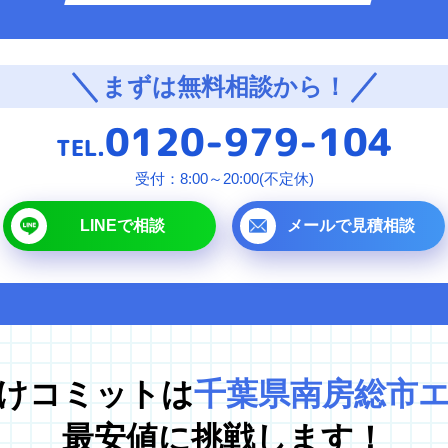
対応エリア
まずは無料相談から！
東京都
0120-979-104
千葉県
TEL.
埼玉県
受付：8:00～20:00(不定休)
神奈川県
LINEで相談
メールで見積相談
茨城県
プラ
けコミットは
千葉県南房総市
最安値に挑戦します！