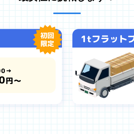
初回
1tフラット
限定
00→
0
円～