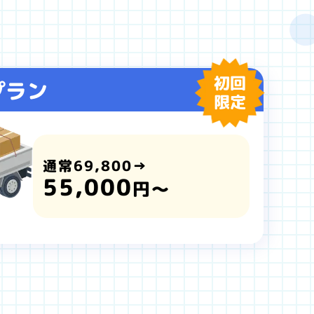
初回
プラン
限定
通常69,800→
55,000
円～