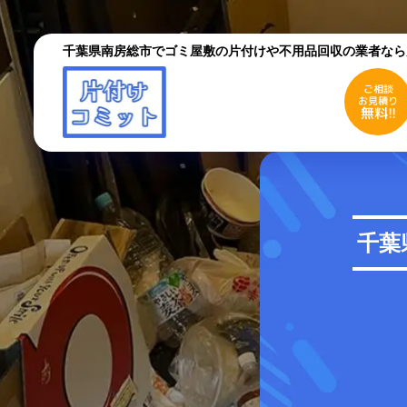
千葉県南房総市でゴミ屋敷の片付けや不用品回収の業者なら
ご相談
お見積り
無料!!
ご相談
お見積り
無料!!
初めての方へ
ご依
千葉
採用情報
よく
お役立ちコラム