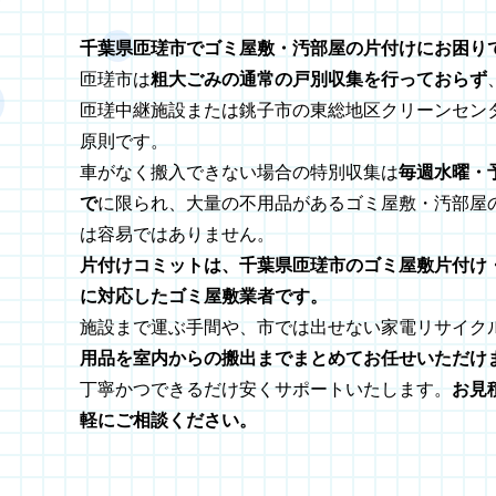
千葉県匝瑳市でゴミ屋敷・汚部屋の片付けにお困り
匝瑳市は
粗大ごみの通常の戸別収集を行っておらず
匝瑳中継施設または銚子市の東総地区クリーンセン
原則です。
車がなく搬入できない場合の特別収集は
毎週水曜・予
で
に限られ、大量の不用品があるゴミ屋敷・汚部屋
は容易ではありません。
片付けコミットは、千葉県匝瑳市のゴミ屋敷片付け
に対応したゴミ屋敷業者です。
施設まで運ぶ手間や、市では出せない家電リサイク
用品を室内からの搬出までまとめてお任せいただけ
丁寧かつできるだけ安くサポートいたします。
お見
軽にご相談ください。