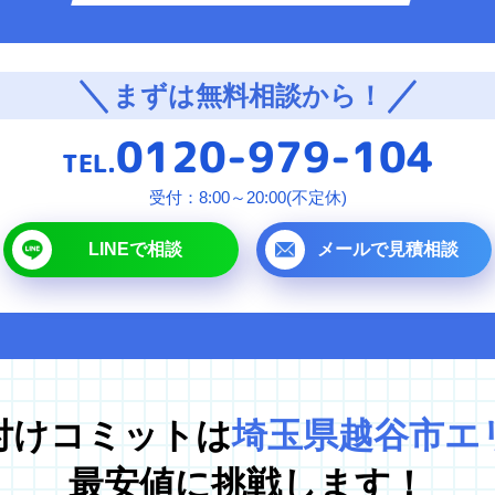
対応エリア
まずは無料相談から！
東京都
0120-979-104
千葉県
TEL.
埼玉県
受付：8:00～20:00(不定休)
神奈川県
LINEで相談
メールで見積相談
茨城県
プラ
付けコミットは
埼玉県越谷市エ
最安値に挑戦します！