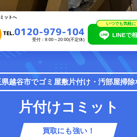
いつでも気軽に
0120-979-104
ミットへ
TEL.
LINEで相
いつでも気軽に
0120-979-104
受付：8:00～20:00(不定休)
TEL.
LINEで
受付：8:00～20:00(不定休)
頼の流れ
料金表
玉県越谷市で
ゴミ屋敷片付け・汚部屋掃除
あるご質問
お知らせ
片付けコミット
買取にも強い！