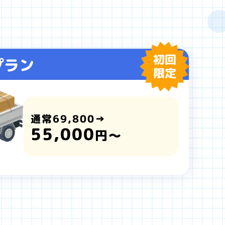
初回
プラン
限定
通常69,800→
55,000
円～