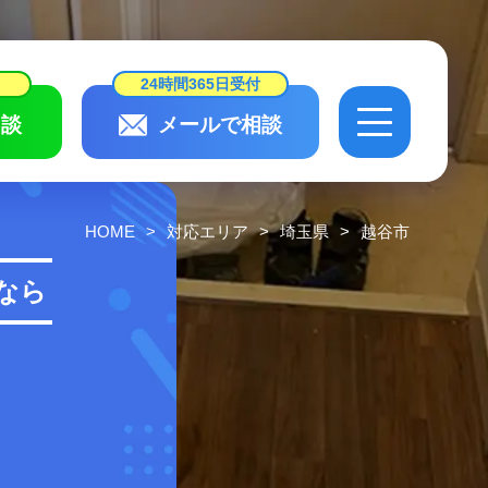
24時間365日受付
談
メールで相談
24時間365日受付
相談
メールで相談
HOME
対応エリア
埼玉県
越谷市
会社概要・
スタッフ紹介
なら
作業実績・
お客様の声