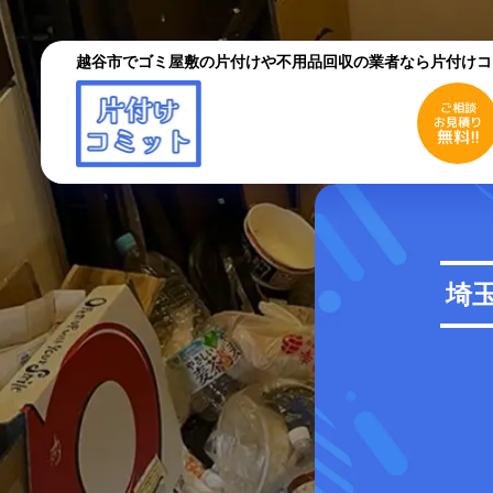
越谷市でゴミ屋敷の片付けや不用品回収の業者なら片付けコ
ご相談
お見積り
無料!!
ご相談
お見積り
無料!!
初めての方へ
ご依
埼
採用情報
よく
お役立ちコラム