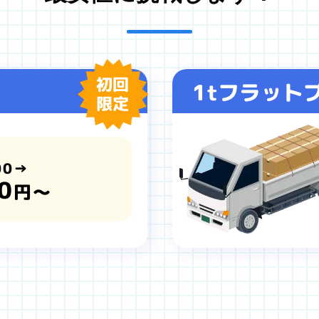
初回
1tフラット
限定
00→
0
円～