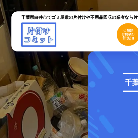
千葉県白井市でゴミ屋敷の片付けや不用品回収の業者なら片
ご相談
お見積り
無料!!
ご相談
お見積り
無料!!
初めての方へ
ご依
千
採用情報
よく
お役立ちコラム