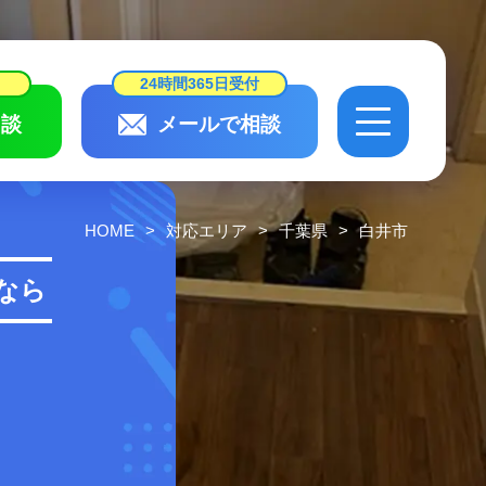
24時間365日受付
談
メールで相談
24時間365日受付
相談
メールで相談
HOME
対応エリア
千葉県
白井市
会社概要・
スタッフ紹介
なら
作業実績・
お客様の声