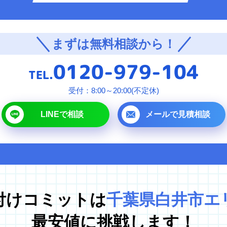
対応エリア
まずは無料相談から！
東京都
0120-979-104
千葉県
TEL.
埼玉県
受付：8:00～20:00(不定休)
神奈川県
LINEで相談
メールで見積相談
茨城県
プラ
付けコミットは
千葉県白井市エ
最安値に挑戦します！