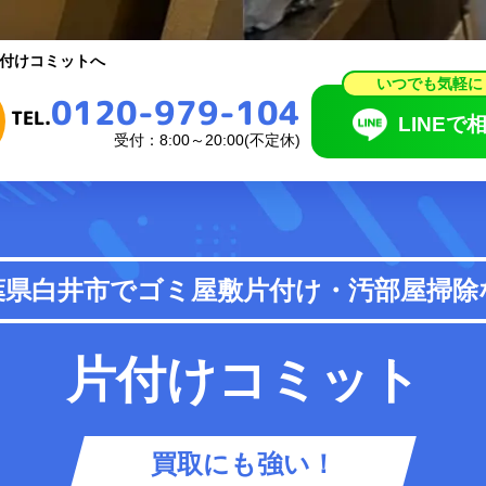
いつでも気軽に
0120-979-104
付けコミットへ
TEL.
LINEで相
いつでも気軽に
0120-979-104
受付：8:00～20:00(不定休)
TEL.
LINEで
受付：8:00～20:00(不定休)
頼の流れ
料金表
葉県白井市で
ゴミ屋敷片付け・汚部屋掃除
あるご質問
お知らせ
片付けコミット
買取にも強い！