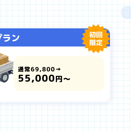
初回
プラン
限定
通常69,800→
55,000
円～