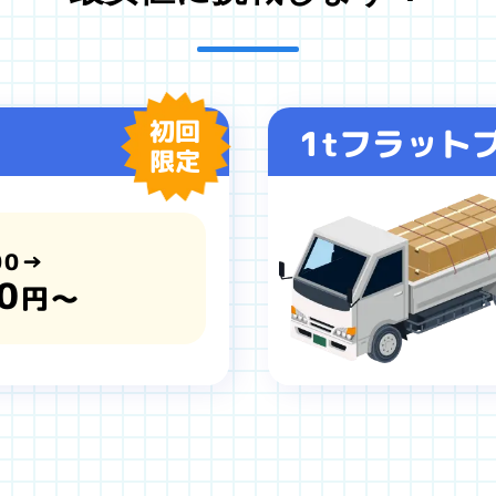
初回
1tフラット
限定
00→
0
円～