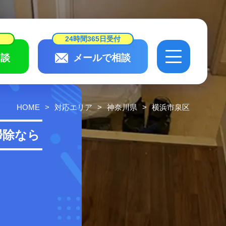
24時間365日受付
談
メールで相談
24時間365日受付
相談
メールで相談
HOME
対応エリア
神奈川県
横浜市泉区
会社概要・
スタッフ紹介
掃除なら
作業実績・
お客様の声