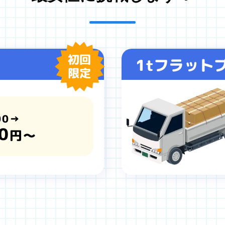
初回
1tフラット
限定
00→
0
円～