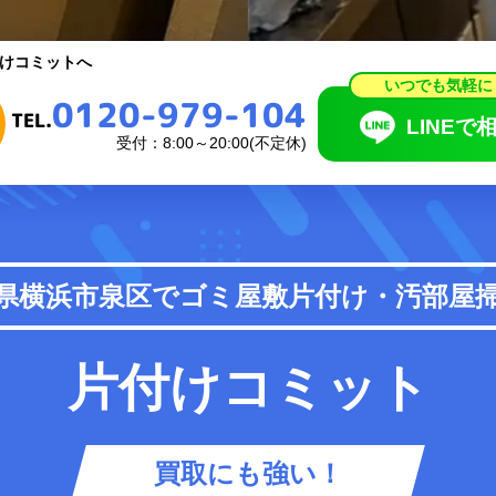
いつでも気軽に
0120-979-104
けコミットへ
TEL.
LINEで相
いつでも気軽に
0120-979-104
受付：8:00～20:00(不定休)
TEL.
LINEで
受付：8:00～20:00(不定休)
頼の流れ
料金表
県横浜市泉区で
ゴミ屋敷片付け・汚部屋
あるご質問
お知らせ
片付けコミット
買取にも強い！