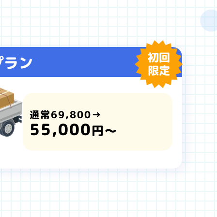
初回
プラン
限定
通常69,800→
55,000
円～