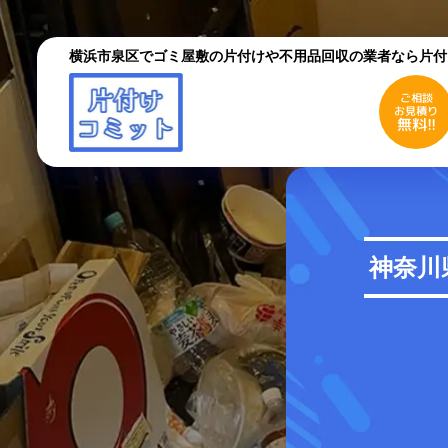
横浜市泉区でゴミ屋敷の片付けや不用品回収の業者なら片付
ご相談
お見積り
無料!!
ご相談
お見積り
無料!!
初めての方へ
ご依
神奈川
採用情報
よく
お役立ちコラム