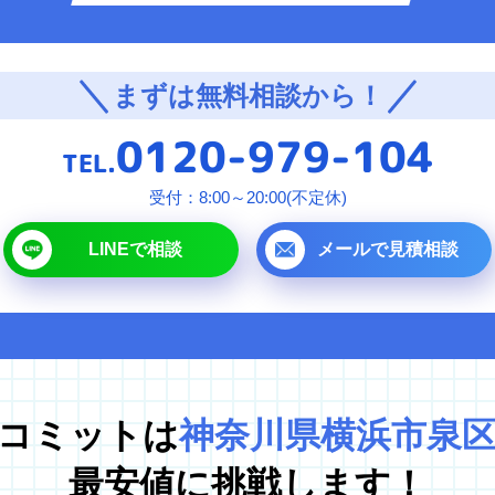
対応エリア
まずは無料相談から！
東京都
0120-979-104
千葉県
TEL.
埼玉県
受付：8:00～20:00(不定休)
神奈川県
LINEで相談
メールで見積相談
茨城県
プラ
コミットは
神奈川県横浜市泉
最安値に挑戦します！