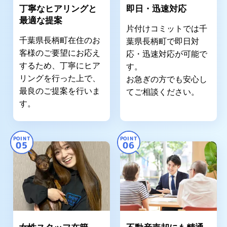
丁寧なヒアリングと
即日・迅速対応
最適な提案
片付けコミットでは千
千葉県長柄町在住のお
葉県長柄町で即日対
客様のご要望にお応え
応・迅速対応が可能で
するため、丁寧にヒア
す。
リングを行った上で、
お急ぎの方でも安心し
最良のご提案を行いま
てご相談ください。
す。
POINT
POINT
05
06