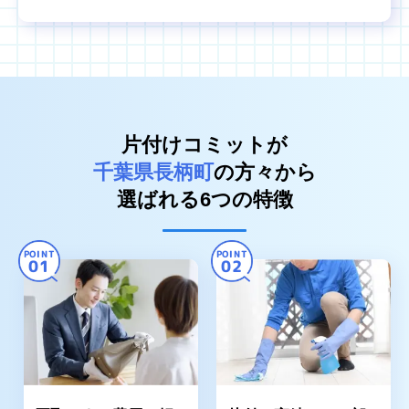
片付けコミットが
千葉県長柄町
の方々から
選ばれる6つの特徴
POINT
POINT
01
02