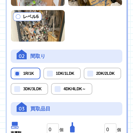
レベル5
02
間取り
1R/1K
1DK/1LDK
2DK/2LDK
3DK/3LDK
4DK/4LDK～
03
買取品目
個
個