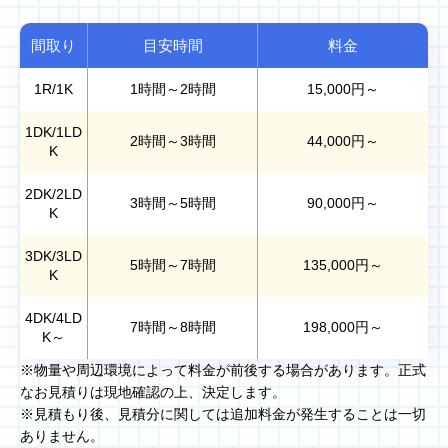
間取り
目安時間
料金
1R/1K
1時間～2時間
15,000
円～
1DK/1LD
2時間～3時間
44,000
円～
K
2DK/2LD
3時間～5時間
90,000
円～
K
3DK/3LD
5時間～7時間
135,000
円～
K
4DK/4LD
7時間～8時間
198,000
円～
K～
※物量や周辺環境によって料金が前後する場合があります。正式
なお見積りは現地確認の上、決定します。
※見積もり後、見積分に関しては追加料金が発生することは一切
ありません。