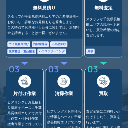
無料見積り
無料査定
スタッフが千葉県長柄町エリアのご希望場所へ
スタッフが千葉県長柄
お伺いし、詳細なお見積もりを算出します。
町エリアの現地へお伺
この時点でお見積りした分に関しては、追加料
いし、買取希望の物を
金を請求することは一切ございません。
査定します。
ゴミ屋敷片付け
汚部屋掃除
不用品回収
買取
生前整理・遺品整理
ハウスクリーニング
03
03
03
片付け作業
清掃作業
買取
ヒアリングとお見積も
り情報をベースに千葉
ヒアリングとお見積も
査定金額にご納得いた
県長柄町エリアで片付
り情報をベースに千葉
だけましたら、買取を
け作業・仕分け作業・
県長柄町エリアでハウ
行います。
搬出作業まで行ってい
スクリーニングを行っ
大きな物に関しては搬