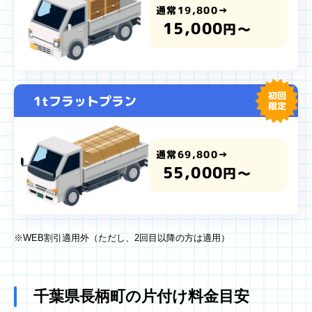
通常19,800→
15,000
円～
初回
1tフラットプラン
限定
通常69,800→
55,000
円～
※WEB割引適用外（ただし、2回目以降の方は適用）
千葉県長柄町の片付け料金目安