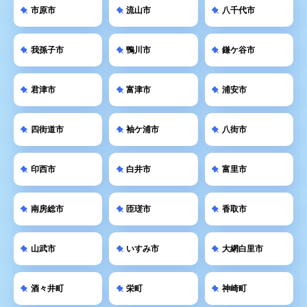
市原市
流山市
八千代市
我孫子市
鴨川市
鎌ケ谷市
君津市
富津市
浦安市
四街道市
袖ケ浦市
八街市
印西市
白井市
富里市
南房総市
匝瑳市
香取市
山武市
いすみ市
大網白里市
酒々井町
栄町
神崎町