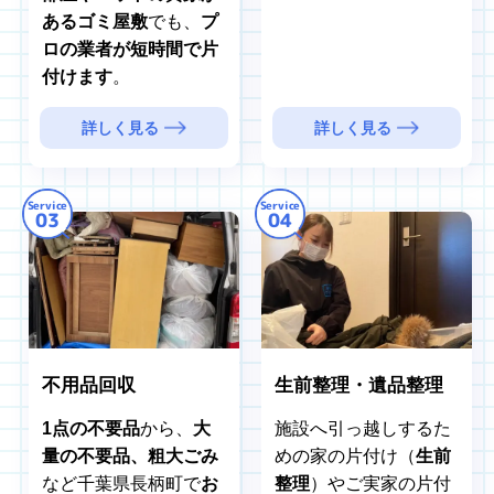
あるゴミ屋敷
でも、
プ
ロの業者が短時間で片
付けます
。
詳しく見る
詳しく見る
Service
Service
03
04
不用品回収
生前整理・遺品整理
1点の不要品
から、
大
施設へ引っ越しするた
量の不要品、粗大ごみ
めの家の片付け（
生前
など千葉県長柄町で
お
整理
）やご実家の片付