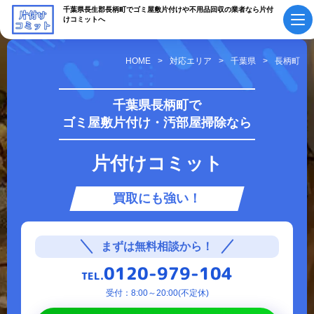
千葉県長生郡長柄町でゴミ屋敷片付けや不用品回収の業者なら片付
けコミットへ
HOME
対応エリア
千葉県
長柄町
初めての方へ
ご依頼の流れ
千葉県長柄町で
ゴミ屋敷片付け・汚部屋掃除なら
会社概要・
料金表
スタッフ紹介
片付けコミット
採用情報
よくあるご質問
買取にも強い！
作業実績・
お知らせ
お客様の声
お役立ちコラム
まずは無料相談から！
0120-979-104
TEL.
サービス案内
受付：8:00～20:00(不定休)