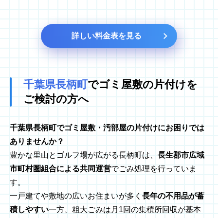
詳しい料金表を見る
千葉県長柄町
でゴミ屋敷の
片付けを
ご検討の方へ
千葉県長柄町でゴミ屋敷・汚部屋の片付けにお困りでは
ありませんか？
豊かな里山とゴルフ場が広がる長柄町は、
長生郡市広域
市町村圏組合による共同運営
でごみ処理を行っていま
す。
一戸建てや敷地の広いお住まいが多く
長年の不用品が蓄
積しやすい
一方、粗大ごみは月1回の集積所回収が基本