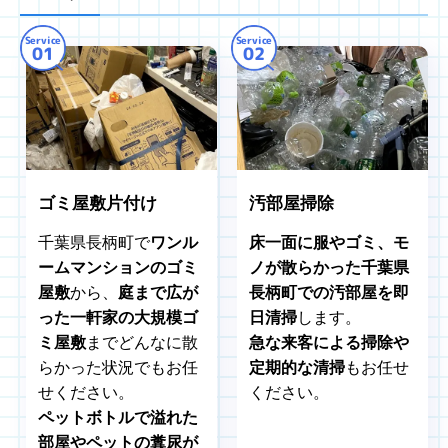
Service
Service
01
02
ゴミ屋敷片付け
汚部屋掃除
千葉県長柄町で
ワンル
床一面に服やゴミ、モ
ームマンションのゴミ
ノが散らかった千葉県
屋敷
から、
庭まで広が
長柄町での汚部屋を即
った一軒家の大規模ゴ
日清掃
します。
ミ屋敷
までどんなに散
急な来客による掃除や
らかった状況でもお任
定期的な清掃
もお任せ
せください。
ください。
ペットボトルで溢れた
部屋やペットの糞尿が