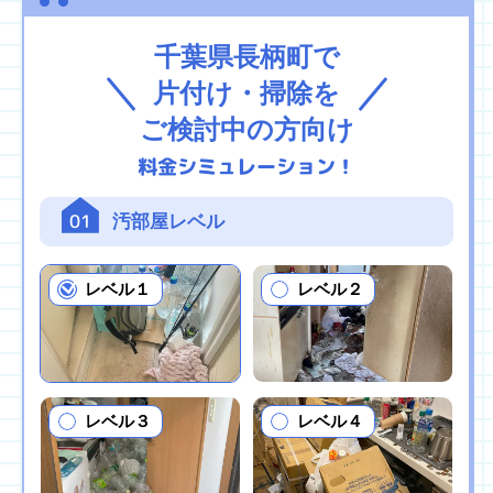
千葉県長柄町で
片付け・掃除を
ご検討中の方向け
料金シミュレーション！
01
汚部屋レベル
レベル１
レベル２
レベル３
レベル４