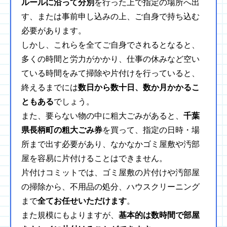
ルールに沿って分別
を行った上で指定の場所へ出
す、または事前申し込みの上、ご自身で持ち込む
必要があります。
しかし、これらを全てご自身でされるとなると、
多くの時間と労力がかかり、仕事の休みなど空い
ている時間をみて掃除や片付けを行っていると、
終えるまでには
数日から数十日、数か月かかるこ
ともある
でしょう。
また、要らない物の中に粗大ごみがあると、
千葉
県長柄町の粗大ごみ券
を買って、指定の日時・場
所まで出す必要があり、なかなかゴミ屋敷や汚部
屋を容易に片付けることはできません。
片付けコミットでは、ゴミ屋敷の片付けや汚部屋
の掃除から、不用品の処分、ハウスクリーニング
まで
全てお任せいただけます
。
また規模にもよりますが、
基本的は数時間で部屋