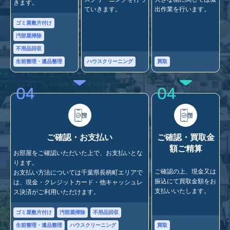
きます。
ていきます。
出作業を行います。
ゴミ屋敷片付け
汚部屋掃除
不用品回収
ハウスクリーニング
買取
生前整理・遺品整理
04
04
ご確認・お支払い
ご確認・買取金
額ご精算
お部屋をご確認いただいた上で、お支払いとな
ります。
ご確認の上、現金又は
お支払い方法については千葉県長柄町エリアで
振込にて買取金額をお
は、現金・クレジットカード・他キャッシュレ
支払いいたします。
ス決済がご利用いただけます。
ゴミ屋敷片付け
汚部屋掃除
不用品回収
買取
生前整理・遺品整理
ハウスクリーニング