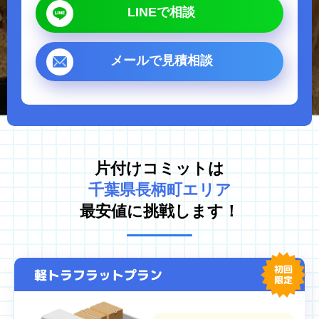
LINEで相談
ゴミ屋敷片付け
汚部屋掃除
不用品回収
生前整理・遺品整理
メールで見積相談
ハウスクリーニング
買取
対応エリア
東京都
千葉県
片付けコミットは
埼玉県
神奈川県
千葉県長柄町エリア
茨城県
最安値に挑戦します！
プライバシーポリシー
キャンセルポリシー
初回
軽トラフラットプラン
限定