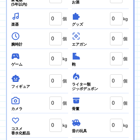
家電類
お酒
(5年以内)
個
kg
楽器
グッズ
個
個
腕時計
エアガン
kg
個
ゲーム
鞄
個
個
ライター類
フィギュア
ジッポデュポン
個
個
カメラ
骨董
kg
kg
コスメ
昔の玩具
香水化粧品