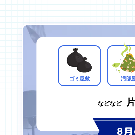
ゴミ屋敷
汚部
などなど
8月