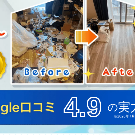
対応エリア
東京都
千葉県
埼玉県
神奈川県
茨城県
4.9
実
の
プラ
※2026年7