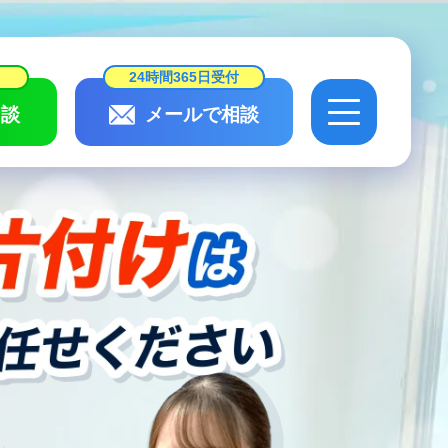
24時間365日受付
談
メールで相談
24時間365日受付
相談
メールで相談
会社概要・
スタッフ紹介
作業実績・
お客様の声