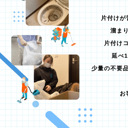
片付けが
溜ま
片付け
延べ
少量の不要
お