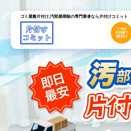
ゴミ屋敷片付け,汚部屋掃除の専門業者なら片付けコミット
ご相談
お見積り
無料!!
ご相談
お見積り
無料!!
初めての方へ
ご依
採用情報
よく
お役立ちコラム