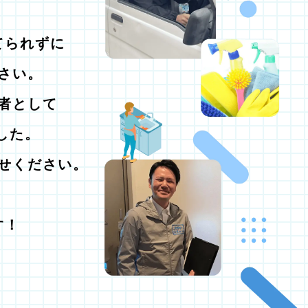
てられずに
さい。
者として
した。
せください。
す！