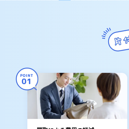
POINT
01