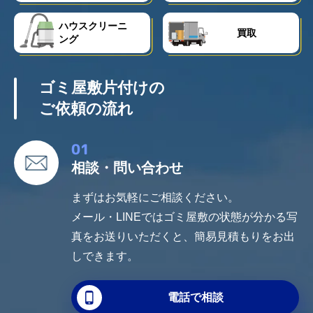
ゴミ屋敷片付け
汚部屋掃除
ハウスクリーニ
買取
ング
不用品回収
生前整理・遺品整理
ハウスクリーニング
買取
ゴミ屋敷片付けの
ご依頼の流れ
対応エリア
01
東京都
千葉県
相談・問い合わせ
埼玉県
神奈川県
まずはお気軽にご相談ください。
茨城県
メール・LINEではゴミ屋敷の状態が分かる写
真をお送りいただくと、簡易見積もりをお出
プライバシーポリシー
キャンセルポリシー
しできます。
電話で相談