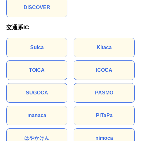
DISCOVER
交通系IC
Suica
Kitaca
TOICA
ICOCA
SUGOCA
PASMO
manaca
PiTaPa
はやかけん
nimoca