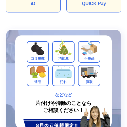
iD
QUICK Pay
ゴミ屋敷
汚部屋
不要品
遺品
汚れ
買取
などなど
片付けや掃除のことなら
ご相談ください！
8月のご依頼限定!!