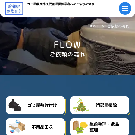
ゴミ屋敷片付け,汚部屋掃除業者へのご依頼の流れ
HOME
ご依頼の流れ
初めての方へ
ご依頼の流れ
FLOW
会社概要・
ご依頼の流れ
料金表
スタッフ紹介
採用情報
よくあるご質問
作業実績・
お知らせ
お客様の声
お役立ちコラム
ゴミ屋敷片付け
汚部屋掃除
生前整理・遺品
サービス案内
不用品回収
整理