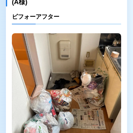
(A様)
ゴミ屋敷片付け
汚部屋掃除
ビフォーアフター
不用品回収
生前整理・遺品整理
ハウスクリーニング
買取
対応エリア
東京都
千葉県
埼玉県
神奈川県
茨城県
プライバシーポリシー
キャンセルポリシー