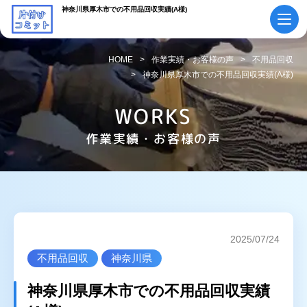
神奈川県厚木市での不用品回収実績(A様)
HOME
作業実績・お客様の声
不用品回収
神奈川県厚木市での不用品回収実績(A様)
初めての方へ
ご依頼の流れ
WORKS
会社概要・
料金表
スタッフ紹介
作業実績・お客様の声
採用情報
よくあるご質問
作業実績・
お知らせ
お客様の声
お役立ちコラム
2025/07/24
不用品回収
神奈川県
サービス案内
神奈川県厚木市での不用品回収実績