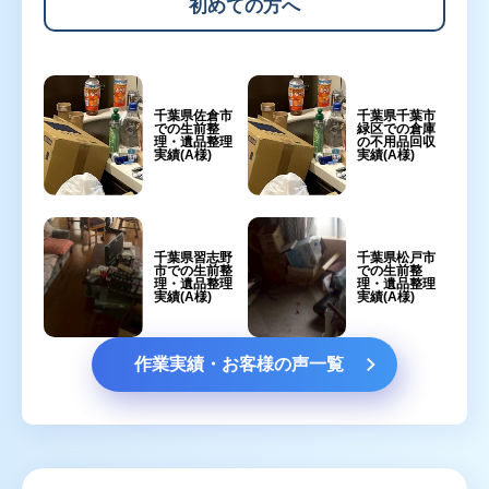
初めての方へ
千葉県佐倉市
千葉県千葉市
での生前整
緑区での倉庫
理・遺品整理
の不用品回収
実績(A様)
実績(A様)
千葉県習志野
千葉県松戸市
市での生前整
での生前整
理・遺品整理
理・遺品整理
実績(A様)
実績(A様)
作業実績・お客様の声一覧