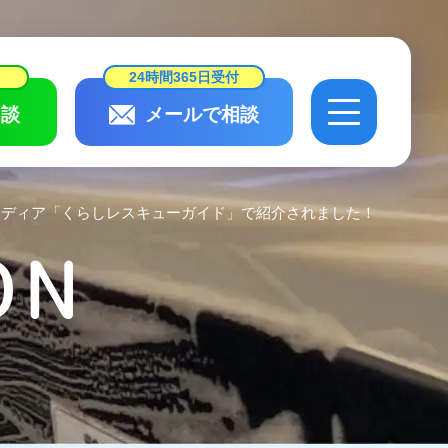
24時間365日受付
談
メールで相談
24時間365日受付
相談
メールで相談
メディア「くらしレスキューガイド」で紹介されました！
ON
会社概要・
スタッフ紹介
作業実績・
お客様の声