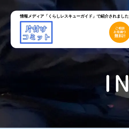
情報メディア「くらしレスキューガイド」で紹介されました
ご相談
お見積り
無料!!
ご相談
お見積り
無料!!
I
初めての方へ
ご依
採用情報
よく
お役立ちコラム