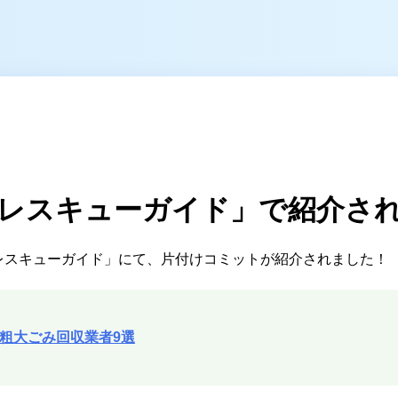
対応エリア
東京都
千葉県
埼玉県
神奈川県
レスキューガイド」で紹介さ
茨城県
レスキューガイド」にて、片付けコミットが紹介されました！
プラ
粗大ごみ回収業者9選