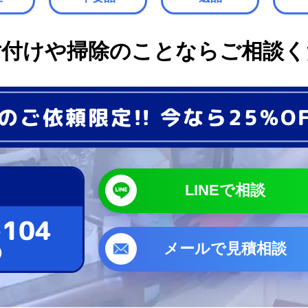
片付けや掃除のことなら
ご相談く
のご依頼限定!!
今なら25%O
LINEで相談
-104
メールで見積相談
)