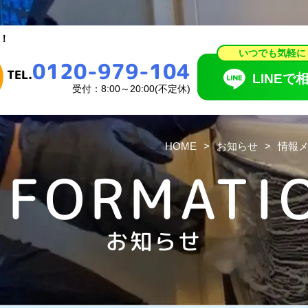
いつでも気軽に
0120-979-104
！
TEL.
LINEで相
いつでも気軽に
0120-979-104
受付：8:00～20:00(不定休)
TEL.
LINEで
受付：8:00～20:00(不定休)
HOME
お知らせ
情報
NFORMATI
頼の流れ
料金表
あるご質問
お知らせ
お知らせ