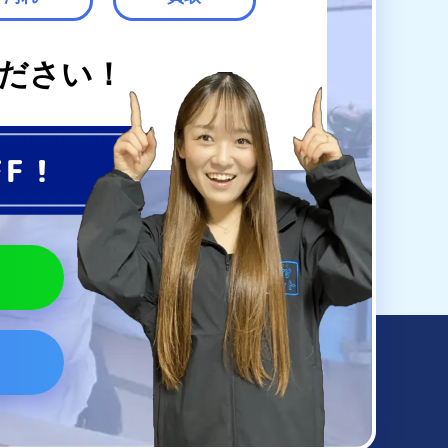
ださい！
FF！