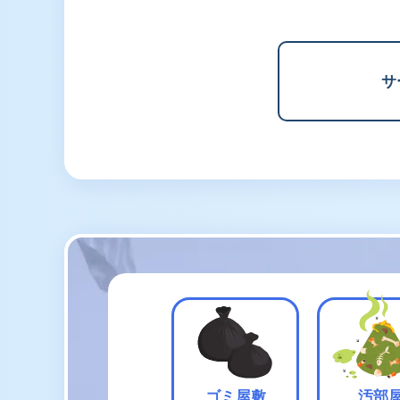
サ
ゴミ屋敷
汚部