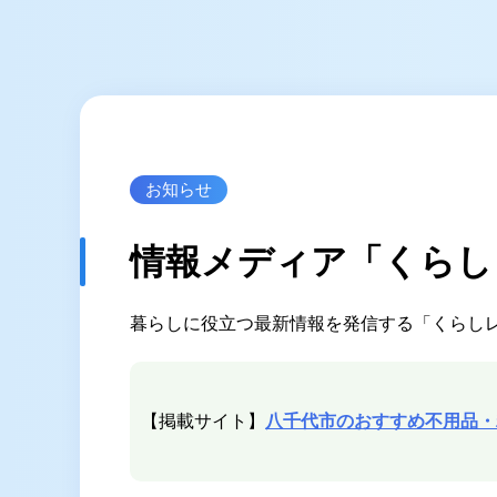
サービス案内
ゴミ屋敷片付け
汚部屋掃除
不用品回収
お知らせ
生前整理・遺品整理
情報メディア「くらし
ハウスクリーニング
買取
暮らしに役立つ最新情報を発信する「くらし
【掲載サイト】
八千代市のおすすめ不用品・