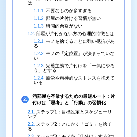
は
1.1.1.
不要なものが多すぎる
1.1.2.
部屋の片付ける習慣が無い
1.1.3.
時間的余裕がない
1.2.
部屋が片付かない方の心理的特徴とは
1.2.1.
モノを捨てることに強い抵抗があ
る
1.2.2.
モノの「定位置」が決まっていな
い
1.2.3.
完璧主義で片付けを「一気にやろ
う」とする
1.2.4.
疲労や精神的なストレスを抱えて
いる
汚部屋を卒業するための最短ルート：片
2.
付けは「思考」と「行動」の習慣化
2.1.
ステップ1：目標設定とスケジューリ
ング
2.2.
ステップ2：とにかく「ゴミ」を捨て
る
2.3.
ステップ3：モノを「仕分け」する3つ