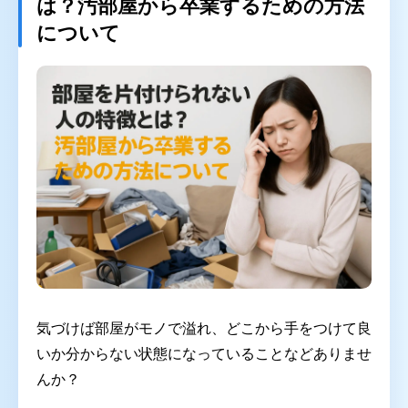
は？汚部屋から卒業するための方法
ゴミ屋敷片付け
汚部屋掃除
について
不用品回収
生前整理・遺品整理
ハウスクリーニング
買取
対応エリア
東京都
千葉県
埼玉県
神奈川県
茨城県
プライバシーポリシー
キャンセルポリシー
気づけば部屋がモノで溢れ、どこから手をつけて良
いか分からない状態になっていることなどありませ
んか？