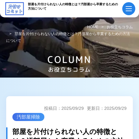
部屋を片付けられない人の特徴とは？汚部屋から卒業するための
方法について
HOME
お役立ちコラム
部屋を片付けられない人の特徴とは？汚部屋から卒業するための方法
について
初めての方へ
ご依頼の流れ
会社概要・
COLUMN
料金表
スタッフ紹介
お役立ちコラム
採用情報
よくあるご質問
作業実績・
お知らせ
お客様の声
お役立ちコラム
投稿日：2025/09/29
更新日：2025/09/29
汚部屋掃除
サービス案内
部屋を片付けられない人の特徴と