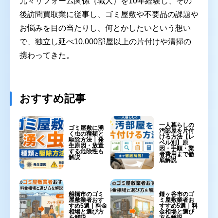
元々リフォーム関係（職人）を10年経験し、その
後訪問買取業に従事し、ゴミ屋敷や不要品の課題や
お悩みを目の当たりし、何とかしたいという想い
で、独立し延べ10,000部屋以上の片付けや清掃の
携わってきた。
おすすめ記事
一人暮らしの
ゴミ屋敷に湧
汚部屋を片付
く虫の種類と
ける方法【レ
駆除方法｜発
ベル別】原
生原因・放置
因・手順・業
する危険性も
者費用まで徹
解説
底解説
船橋市のゴミ
鎌ヶ谷市のゴ
屋敷業者おす
ミ屋敷業者お
すめ5選｜料金
すすめ5選｜料
相場と選び方
金相場と選び
を解説
方を解説