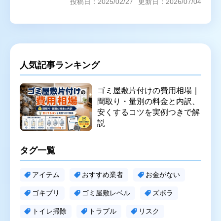
投稿日：2025/02/27
更新日：2026/07/04
人気記事ランキング
ゴミ屋敷片付けの費用相場｜
間取り・量別の料金と内訳、
安くするコツを実例つきで解
説
タグ一覧
アイテム
おすすめ業者
お金がない
ゴキブリ
ゴミ屋敷レベル
ズボラ
トイレ掃除
トラブル
リスク