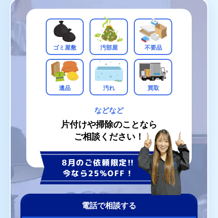
ゴミ屋敷
汚部屋
不要品
遺品
汚れ
買取
などなど
片付けや掃除のことなら
ご相談ください！
8月のご依頼限定!!
今なら25%OFF！
電話で相談する