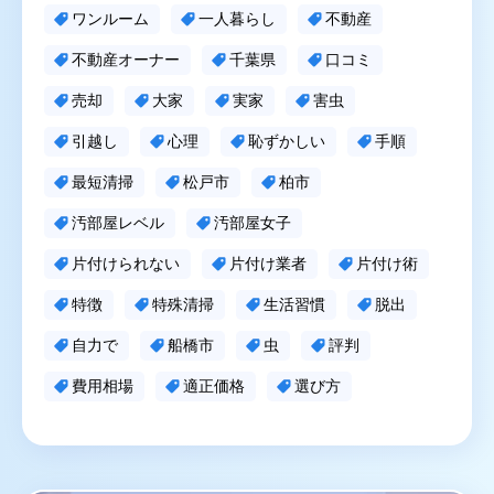
ワンルーム
一人暮らし
不動産
不動産オーナー
千葉県
口コミ
売却
大家
実家
害虫
引越し
心理
恥ずかしい
手順
最短清掃
松戸市
柏市
汚部屋レベル
汚部屋女子
片付けられない
片付け業者
片付け術
特徴
特殊清掃
生活習慣
脱出
自力で
船橋市
虫
評判
費用相場
適正価格
選び方