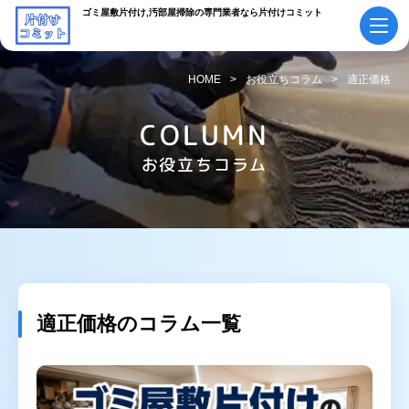
ゴミ屋敷片付け,汚部屋掃除の専門業者なら片付けコミット
HOME
お役立ちコラム
適正価格
初めての方へ
ご依頼の流れ
COLUMN
会社概要・
お役立ちコラム
料金表
スタッフ紹介
採用情報
よくあるご質問
作業実績・
お知らせ
お客様の声
お役立ちコラム
適正価格のコラム一覧
サービス案内