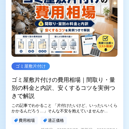
ゴミ屋敷片付け
汚部屋掃除
不用品回収
生前整理・遺品整理
ハウスクリーニング
買取
対応エリア
東京都
千葉県
ゴミ屋敷片付け
埼玉県
神奈川県
ゴミ屋敷片付けの費用相場｜間取り・量
茨城県
別の料金と内訳、安くするコツを実例つ
きで解説
プライバシーポリシー
キャンセルポリシー
この記事でわかること 「片付けたいけど、いったいいくら
かかるんだろう…」そんな不安を抱えていませんか...
費用相場
適正価格