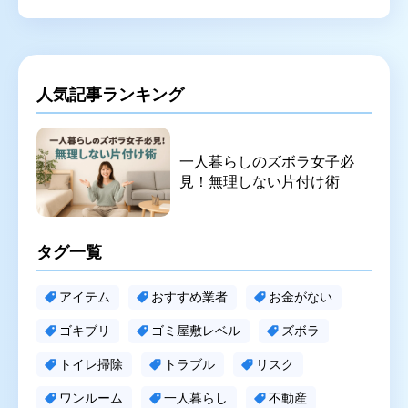
人気記事ランキング
一人暮らしのズボラ女子必
見！無理しない片付け術
タグ一覧
アイテム
おすすめ業者
お金がない
ゴキブリ
ゴミ屋敷レベル
ズボラ
トイレ掃除
トラブル
リスク
ワンルーム
一人暮らし
不動産