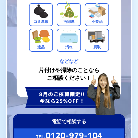
ゴミ屋敷
汚部屋
不要品
遺品
汚れ
買取
などなど
片付けや掃除のことなら
ご相談ください！
8月のご依頼限定!!
今なら25%OFF！
電話で相談する
0120-979-104
TEL.