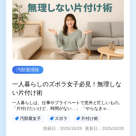
ゴミ屋敷片付け
汚部屋掃除
不用品回収
生前整理・遺品整理
ハウスクリーニング
買取
対応エリア
東京都
千葉県
汚部屋掃除
埼玉県
神奈川県
一人暮らしのズボラ女子必見！無理しな
茨城県
い片付け術
一人暮らしは、仕事やプライベートで意外と忙しいもの。
プライバシーポリシー
キャンセルポリシー
「片付けたいけど、時間がない…」 「やらなきゃ...
汚部屋女子
ズボラ
片付け術
投稿日：2025/10/28
更新日：2025/10/28