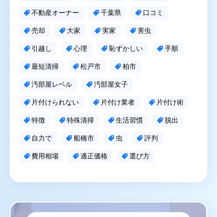
不動産オーナー
千葉県
口コミ
売却
大家
実家
害虫
引越し
心理
恥ずかしい
手順
最短清掃
松戸市
柏市
汚部屋レベル
汚部屋女子
片付けられない
片付け業者
片付け術
特徴
特殊清掃
生活習慣
脱出
自力で
船橋市
虫
評判
費用相場
適正価格
選び方