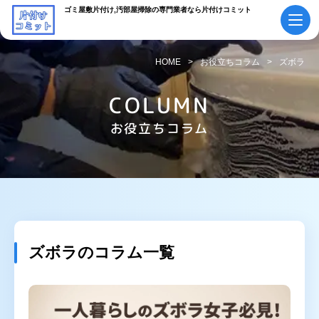
ゴミ屋敷片付け,汚部屋掃除の専門業者なら片付けコミット
HOME
お役立ちコラム
ズボラ
初めての方へ
ご依頼の流れ
COLUMN
会社概要・
お役立ちコラム
料金表
スタッフ紹介
採用情報
よくあるご質問
作業実績・
お知らせ
お客様の声
お役立ちコラム
ズボラのコラム一覧
サービス案内